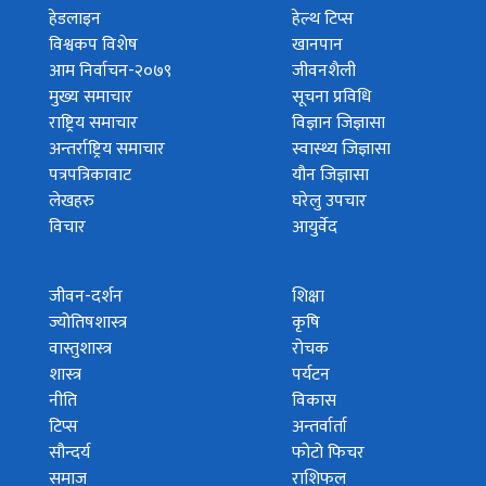
हेडलाइन
हेल्थ टिप्स
विश्वकप विशेष
खानपान
आम निर्वाचन-२०७९
जीवनशैली
मुख्य समाचार
सूचना प्रविधि
राष्ट्रिय समाचार
विज्ञान जिज्ञासा
अन्तर्राष्ट्रिय समाचार
स्वास्थ्य जिज्ञासा
पत्रपत्रिकावाट
यौन जिज्ञासा
लेखहरु
घरेलु उपचार
विचार
आयुर्वेद
जीवन-दर्शन
शिक्षा
ज्योतिषशास्त्र
कृषि
वास्तुशास्त्र
रोचक
शास्त्र
पर्यटन
नीति
विकास
टिप्स
अन्तर्वार्ता
सौन्दर्य
फोटो फिचर
समाज
राशिफल