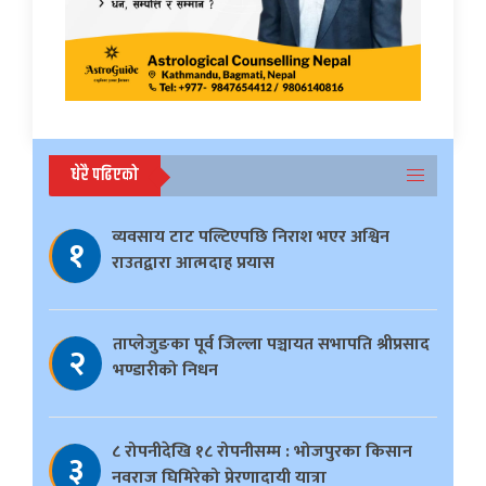
धेरै पढिएको
व्यवसाय टाट पल्टिएपछि निराश भएर अश्विन
१
राउतद्वारा आत्मदाह प्रयास
ताप्लेजुङका पूर्व जिल्ला पञ्चायत सभापति श्रीप्रसाद
२
भण्डारीको निधन
८ रोपनीदेखि १८ रोपनीसम्म : भोजपुरका किसान
३
नवराज घिमिरेको प्रेरणादायी यात्रा