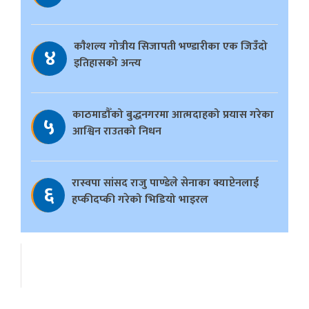
काैशल्य गोत्रीय सिजापती भण्डारीका एक जिउँदो
४
इतिहासको अन्त्य
काठमाडौँको बुद्धनगरमा आत्मदाहको प्रयास गरेका
५
आश्विन राउतको निधन
रास्वपा सांसद राजु पाण्डेले सेनाका क्याप्टेनलाई
६
हप्कीदप्की गरेको भिडियो भाइरल