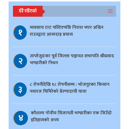
धेरै पढिएको
व्यवसाय टाट पल्टिएपछि निराश भएर अश्विन
१
राउतद्वारा आत्मदाह प्रयास
ताप्लेजुङका पूर्व जिल्ला पञ्चायत सभापति श्रीप्रसाद
२
भण्डारीको निधन
८ रोपनीदेखि १८ रोपनीसम्म : भोजपुरका किसान
३
नवराज घिमिरेको प्रेरणादायी यात्रा
काैशल्य गोत्रीय सिजापती भण्डारीका एक जिउँदो
४
इतिहासको अन्त्य