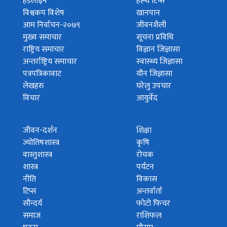
हेडलाइन
हेल्थ टिप्स
विश्वकप विशेष
खानपान
आम निर्वाचन-२०७९
जीवनशैली
मुख्य समाचार
सूचना प्रविधि
राष्ट्रिय समाचार
विज्ञान जिज्ञासा
अन्तर्राष्ट्रिय समाचार
स्वास्थ्य जिज्ञासा
पत्रपत्रिकावाट
यौन जिज्ञासा
लेखहरु
घरेलु उपचार
विचार
आयुर्वेद
जीवन-दर्शन
शिक्षा
ज्योतिषशास्त्र
कृषि
वास्तुशास्त्र
रोचक
शास्त्र
पर्यटन
नीति
विकास
टिप्स
अन्तर्वार्ता
सौन्दर्य
फोटो फिचर
समाज
राशिफल