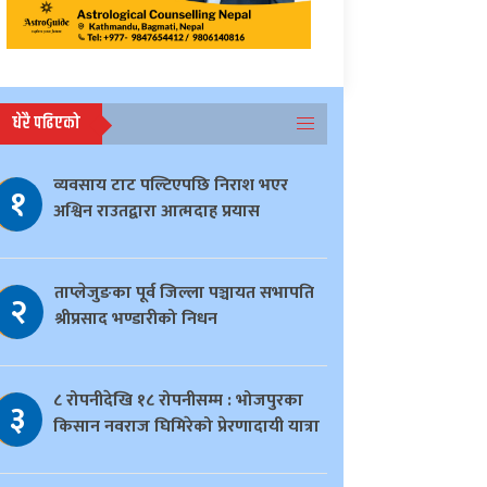
धेरै पढिएको
व्यवसाय टाट पल्टिएपछि निराश भएर
१
अश्विन राउतद्वारा आत्मदाह प्रयास
ताप्लेजुङका पूर्व जिल्ला पञ्चायत सभापति
२
श्रीप्रसाद भण्डारीको निधन
८ रोपनीदेखि १८ रोपनीसम्म : भोजपुरका
३
किसान नवराज घिमिरेको प्रेरणादायी यात्रा