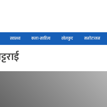
स्वास्थ्य
कला-साहित्य
खेलकुद
मनोरञ्जन
ट्टराई