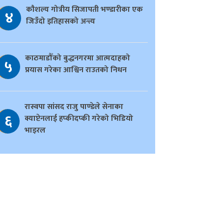
काैशल्य गोत्रीय सिजापती भण्डारीका एक
४
जिउँदो इतिहासको अन्त्य
काठमाडौँको बुद्धनगरमा आत्मदाहको
५
प्रयास गरेका आश्विन राउतको निधन
रास्वपा सांसद राजु पाण्डेले सेनाका
६
क्याप्टेनलाई हप्कीदप्की गरेको भिडियो
भाइरल