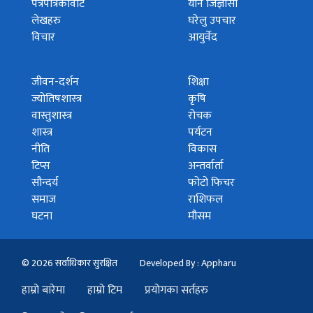
पत्रपत्रिकावाट
यौन जिज्ञासा
लेखहरु
घरेलु उपचार
विचार
आयुर्वेद
जीवन-दर्शन
शिक्षा
ज्योतिषशास्त्र
कृषि
वास्तुशास्त्र
रोचक
शास्त्र
पर्यटन
नीति
विकास
टिप्स
अन्तर्वार्ता
सौन्दर्य
फोटो फिचर
समाज
राशिफल
घटना
मौसम
© 2026 सर्वाधिकार सुरक्षित
Developed By : Appharu
हाम्रो बारेमा
हाम्रो टिम
प्रयोगका सर्तहरु