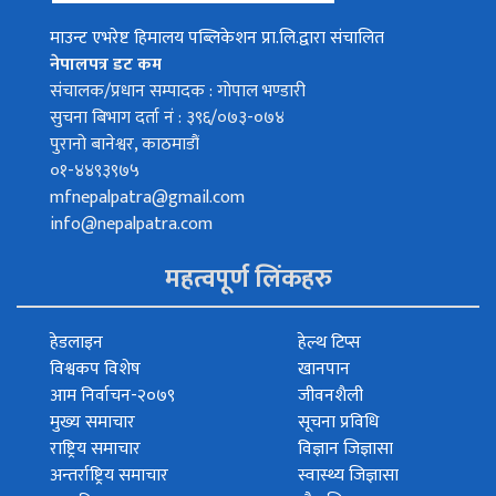
माउन्ट एभरेष्ट हिमालय पब्लिकेशन प्रा.लि.द्वारा संचालित
नेपालपत्र डट कम
संचालक/प्रधान सम्पादक : गोपाल भण्डारी
सुचना बिभाग दर्ता नं : ३९६/०७३-०७४
पुरानो बानेश्वर, काठमाडौं
०१-४४९३९७५
mfnepalpatra@gmail.com
info@nepalpatra.com
महत्वपूर्ण लिंकहरु
हेडलाइन
हेल्थ टिप्स
विश्वकप विशेष
खानपान
आम निर्वाचन-२०७९
जीवनशैली
मुख्य समाचार
सूचना प्रविधि
राष्ट्रिय समाचार
विज्ञान जिज्ञासा
अन्तर्राष्ट्रिय समाचार
स्वास्थ्य जिज्ञासा