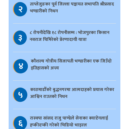
ताप्लेजुङका पूर्व जिल्ला पञ्चायत सभापति श्रीप्रसाद
२
भण्डारीको निधन
८ रोपनीदेखि १८ रोपनीसम्म : भोजपुरका किसान
३
नवराज घिमिरेको प्रेरणादायी यात्रा
काैशल्य गोत्रीय सिजापती भण्डारीका एक जिउँदो
४
इतिहासको अन्त्य
काठमाडौँको बुद्धनगरमा आत्मदाहको प्रयास गरेका
५
आश्विन राउतको निधन
रास्वपा सांसद राजु पाण्डेले सेनाका क्याप्टेनलाई
६
हप्कीदप्की गरेको भिडियो भाइरल