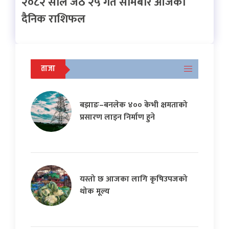
२०८२ साल जेठ २५ गते सोमबार आजको
दैनिक राशिफल
ताजा
बझाङ–बनलेक ४०० केभी क्षमताको
प्रसारण लाइन निर्माण हुने
यस्तो छ आजका लागि कृषिउपजको
थोक मूल्य