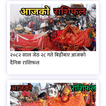
२०८२ साल जेठ २८ गते बिहीबार आजको
दैनिक राशिफल