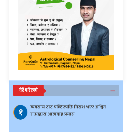
धेरै पढिएको
व्यवसाय टाट पल्टिएपछि निराश भएर अश्विन
१
राउतद्वारा आत्मदाह प्रयास