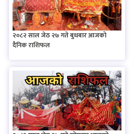
२०८२ साल जेठ २७ गते बुधबार आजको
दैनिक राशिफल