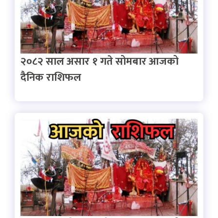
२०८२ साल असार १ गते सोमबार आजको
दैनिक राशिफल