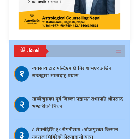
धेरै पढिएको
व्यवसाय टाट पल्टिएपछि निराश भएर अश्विन
१
राउतद्वारा आत्मदाह प्रयास
ताप्लेजुङका पूर्व जिल्ला पञ्चायत सभापति श्रीप्रसाद
२
भण्डारीको निधन
८ रोपनीदेखि १८ रोपनीसम्म : भोजपुरका किसान
३
नवराज घिमिरेको प्रेरणादायी यात्रा