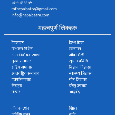
०१-४४९३९७५
mfnepalpatra@gmail.com
info@nepalpatra.com
महत्वपूर्ण लिंकहरु
हेडलाइन
हेल्थ टिप्स
विश्वकप विशेष
खानपान
आम निर्वाचन-२०७९
जीवनशैली
मुख्य समाचार
सूचना प्रविधि
राष्ट्रिय समाचार
विज्ञान जिज्ञासा
अन्तर्राष्ट्रिय समाचार
स्वास्थ्य जिज्ञासा
पत्रपत्रिकावाट
यौन जिज्ञासा
लेखहरु
घरेलु उपचार
विचार
आयुर्वेद
जीवन-दर्शन
शिक्षा
ज्योतिषशास्त्र
कृषि