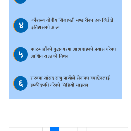
काैशल्य गोत्रीय सिजापती भण्डारीका एक जिउँदो
४
इतिहासको अन्त्य
काठमाडौँको बुद्धनगरमा आत्मदाहको प्रयास गरेका
५
आश्विन राउतको निधन
रास्वपा सांसद राजु पाण्डेले सेनाका क्याप्टेनलाई
६
हप्कीदप्की गरेको भिडियो भाइरल