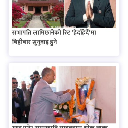
सभापति लामिछानेको रिट ’हेर्दाहेर्दै’मा
बिहीबार सुनुवाइ हुने