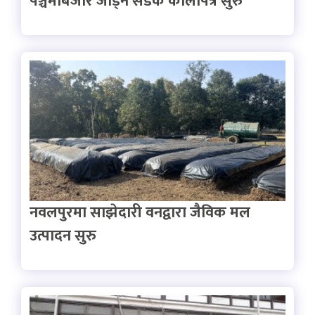
पञ्चमीबजार जोड्ने सडक कालोपत्र सुरु
नवलपुरमा साझेदारी वनद्वारा जैविक मल
उत्पादन सुरु