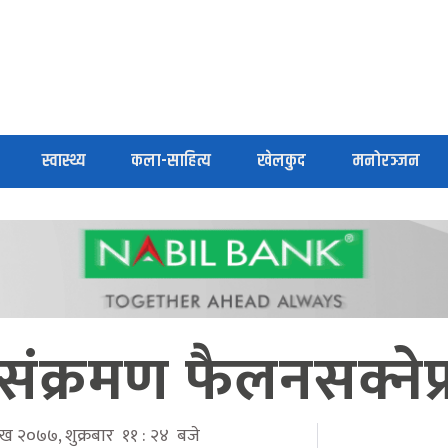
स्वास्थ्य
कला-साहित्य
खेलकुद
मनोरञ्जन
संक्रमण फैलनसक्नेप्र
शाख २०७७, शुक्रबार ११ : २४ बजे