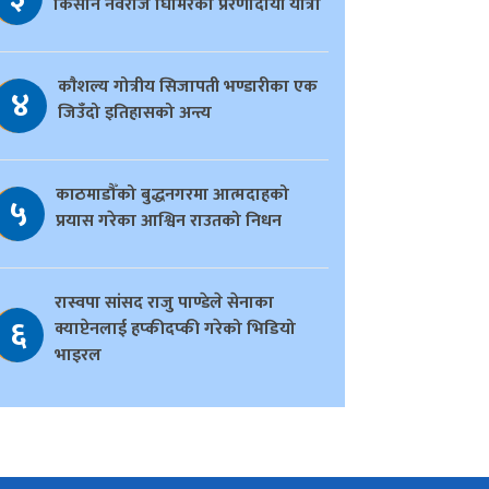
किसान नवराज घिमिरेको प्रेरणादायी यात्रा
काैशल्य गोत्रीय सिजापती भण्डारीका एक
४
जिउँदो इतिहासको अन्त्य
काठमाडौँको बुद्धनगरमा आत्मदाहको
५
प्रयास गरेका आश्विन राउतको निधन
रास्वपा सांसद राजु पाण्डेले सेनाका
६
क्याप्टेनलाई हप्कीदप्की गरेको भिडियो
भाइरल