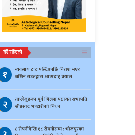
धेरै पढिएको
व्यवसाय टाट पल्टिएपछि निराश भएर
१
अश्विन राउतद्वारा आत्मदाह प्रयास
ताप्लेजुङका पूर्व जिल्ला पञ्चायत सभापति
२
श्रीप्रसाद भण्डारीको निधन
८ रोपनीदेखि १८ रोपनीसम्म : भोजपुरका
३