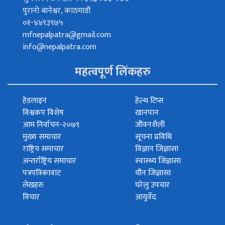
पुरानो बानेश्वर, काठमाडौं
०१-४४९३९७५
mfnepalpatra@gmail.com
info@nepalpatra.com
महत्वपूर्ण लिंकहरु
हेडलाइन
हेल्थ टिप्स
विश्वकप विशेष
खानपान
आम निर्वाचन-२०७९
जीवनशैली
मुख्य समाचार
सूचना प्रविधि
राष्ट्रिय समाचार
विज्ञान जिज्ञासा
अन्तर्राष्ट्रिय समाचार
स्वास्थ्य जिज्ञासा
पत्रपत्रिकावाट
यौन जिज्ञासा
लेखहरु
घरेलु उपचार
विचार
आयुर्वेद