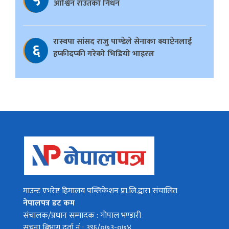
५
आश्विन राउतको निधन
रास्वपा सांसद राजु पाण्डेले सेनाका क्याप्टेनलाई
६
हप्कीदप्की गरेको भिडियो भाइरल
माउन्ट एभरेष्ट हिमालय पब्लिकेशन प्रा.लि.द्वारा संचालित
नेपालपत्र डट कम
संचालक/प्रधान सम्पादक : गोपाल भण्डारी
सुचना बिभाग दर्ता नं : ३९६/०७३-०७४