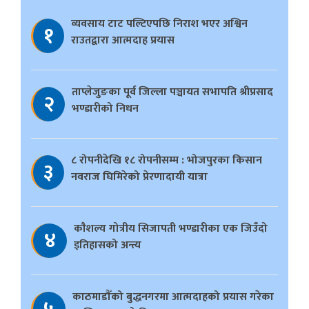
व्यवसाय टाट पल्टिएपछि निराश भएर अश्विन
१
राउतद्वारा आत्मदाह प्रयास
ताप्लेजुङका पूर्व जिल्ला पञ्चायत सभापति श्रीप्रसाद
२
भण्डारीको निधन
८ रोपनीदेखि १८ रोपनीसम्म : भोजपुरका किसान
३
नवराज घिमिरेको प्रेरणादायी यात्रा
काैशल्य गोत्रीय सिजापती भण्डारीका एक जिउँदो
४
इतिहासको अन्त्य
काठमाडौँको बुद्धनगरमा आत्मदाहको प्रयास गरेका