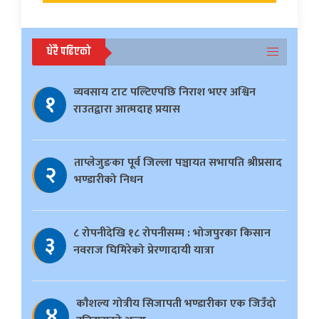
धेरै पढिएको
व्यवसाय टाट पल्टिएपछि निराश भएर अश्विन
१
राउतद्वारा आत्मदाह प्रयास
ताप्लेजुङका पूर्व जिल्ला पञ्चायत सभापति श्रीप्रसाद
२
भण्डारीको निधन
८ रोपनीदेखि १८ रोपनीसम्म : भोजपुरका किसान
३
नवराज घिमिरेको प्रेरणादायी यात्रा
काैशल्य गोत्रीय सिजापती भण्डारीका एक जिउँदो
४