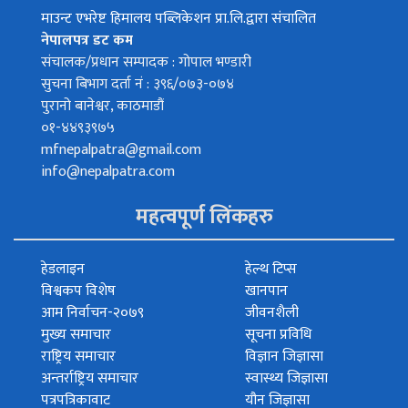
माउन्ट एभरेष्ट हिमालय पब्लिकेशन प्रा.लि.द्वारा संचालित
नेपालपत्र डट कम
संचालक/प्रधान सम्पादक : गोपाल भण्डारी
सुचना बिभाग दर्ता नं : ३९६/०७३-०७४
पुरानो बानेश्वर, काठमाडौं
०१-४४९३९७५
mfnepalpatra@gmail.com
info@nepalpatra.com
महत्वपूर्ण लिंकहरु
हेडलाइन
हेल्थ टिप्स
विश्वकप विशेष
खानपान
आम निर्वाचन-२०७९
जीवनशैली
मुख्य समाचार
सूचना प्रविधि
राष्ट्रिय समाचार
विज्ञान जिज्ञासा
अन्तर्राष्ट्रिय समाचार
स्वास्थ्य जिज्ञासा
पत्रपत्रिकावाट
यौन जिज्ञासा