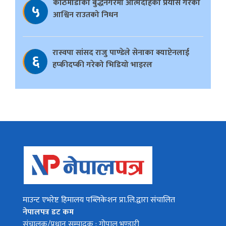
काठमाडौँको बुद्धनगरमा आत्मदाहको प्रयास गरेका
५
आश्विन राउतको निधन
रास्वपा सांसद राजु पाण्डेले सेनाका क्याप्टेनलाई
६
हप्कीदप्की गरेको भिडियो भाइरल
माउन्ट एभरेष्ट हिमालय पब्लिकेशन प्रा.लि.द्वारा संचालित
नेपालपत्र डट कम
संचालक/प्रधान सम्पादक : गोपाल भण्डारी