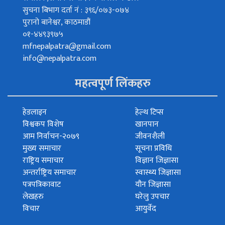
सुचना बिभाग दर्ता नं : ३९६/०७३-०७४
पुरानो बानेश्वर, काठमाडौं
०१-४४९३९७५
mfnepalpatra@gmail.com
info@nepalpatra.com
महत्वपूर्ण लिंकहरु
हेडलाइन
हेल्थ टिप्स
विश्वकप विशेष
खानपान
आम निर्वाचन-२०७९
जीवनशैली
मुख्य समाचार
सूचना प्रविधि
राष्ट्रिय समाचार
विज्ञान जिज्ञासा
अन्तर्राष्ट्रिय समाचार
स्वास्थ्य जिज्ञासा
पत्रपत्रिकावाट
यौन जिज्ञासा
लेखहरु
घरेलु उपचार
विचार
आयुर्वेद