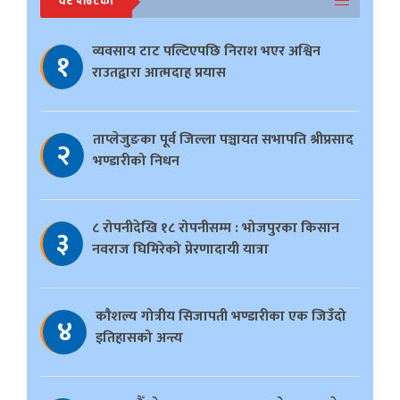
धेरै पढिएको
व्यवसाय टाट पल्टिएपछि निराश भएर अश्विन
१
राउतद्वारा आत्मदाह प्रयास
ताप्लेजुङका पूर्व जिल्ला पञ्चायत सभापति श्रीप्रसाद
२
भण्डारीको निधन
८ रोपनीदेखि १८ रोपनीसम्म : भोजपुरका किसान
३
नवराज घिमिरेको प्रेरणादायी यात्रा
काैशल्य गोत्रीय सिजापती भण्डारीका एक जिउँदो
४
इतिहासको अन्त्य