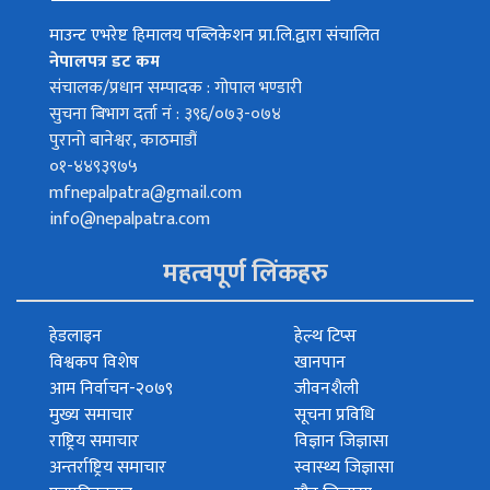
माउन्ट एभरेष्ट हिमालय पब्लिकेशन प्रा.लि.द्वारा संचालित
नेपालपत्र डट कम
संचालक/प्रधान सम्पादक : गोपाल भण्डारी
सुचना बिभाग दर्ता नं : ३९६/०७३-०७४
पुरानो बानेश्वर, काठमाडौं
०१-४४९३९७५
mfnepalpatra@gmail.com
info@nepalpatra.com
महत्वपूर्ण लिंकहरु
हेडलाइन
हेल्थ टिप्स
विश्वकप विशेष
खानपान
आम निर्वाचन-२०७९
जीवनशैली
मुख्य समाचार
सूचना प्रविधि
राष्ट्रिय समाचार
विज्ञान जिज्ञासा
अन्तर्राष्ट्रिय समाचार
स्वास्थ्य जिज्ञासा