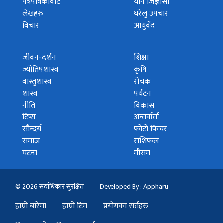
पत्रपत्रिकावाट
यौन जिज्ञासा
लेखहरु
घरेलु उपचार
विचार
आयुर्वेद
जीवन-दर्शन
शिक्षा
ज्योतिषशास्त्र
कृषि
वास्तुशास्त्र
रोचक
शास्त्र
पर्यटन
नीति
विकास
टिप्स
अन्तर्वार्ता
सौन्दर्य
फोटो फिचर
समाज
राशिफल
घटना
मौसम
© 2026 सर्वाधिकार सुरक्षित
Developed By : Appharu
हाम्रो बारेमा
हाम्रो टिम
प्रयोगका सर्तहरु