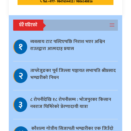
धेरै पढिएको
व्यवसाय टाट पल्टिएपछि निराश भएर अश्विन
१
राउतद्वारा आत्मदाह प्रयास
ताप्लेजुङका पूर्व जिल्ला पञ्चायत सभापति श्रीप्रसाद
२
भण्डारीको निधन
८ रोपनीदेखि १८ रोपनीसम्म : भोजपुरका किसान
३
नवराज घिमिरेको प्रेरणादायी यात्रा
काैशल्य गोत्रीय सिजापती भण्डारीका एक जिउँदो