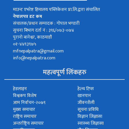
माउन्ट एभरेष्ट हिमालय पब्लिकेशन प्रा.लि.द्वारा संचालित
नेपालपत्र डट कम
संचालक/प्रधान सम्पादक : गोपाल भण्डारी
सुचना बिभाग दर्ता नं : ३९६/०७३-०७४
पुरानो बानेश्वर, काठमाडौं
०१-४४९३९७५
mfnepalpatra@gmail.com
info@nepalpatra.com
महत्वपूर्ण लिंकहरु
हेडलाइन
हेल्थ टिप्स
विश्वकप विशेष
खानपान
आम निर्वाचन-२०७९
जीवनशैली
मुख्य समाचार
सूचना प्रविधि
राष्ट्रिय समाचार
विज्ञान जिज्ञासा
अन्तर्राष्ट्रिय समाचार
स्वास्थ्य जिज्ञासा