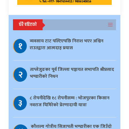
धेरै पढिएको
व्यवसाय टाट पल्टिएपछि निराश भएर अश्विन
१
राउतद्वारा आत्मदाह प्रयास
ताप्लेजुङका पूर्व जिल्ला पञ्चायत सभापति श्रीप्रसाद
२
भण्डारीको निधन
८ रोपनीदेखि १८ रोपनीसम्म : भोजपुरका किसान
३
नवराज घिमिरेको प्रेरणादायी यात्रा
काैशल्य गोत्रीय सिजापती भण्डारीका एक जिउँदो