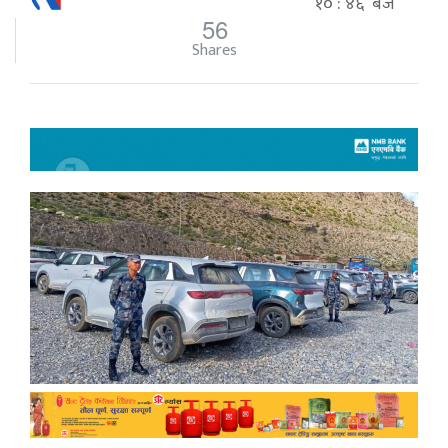
१० : ४६ बजे
56
Shares