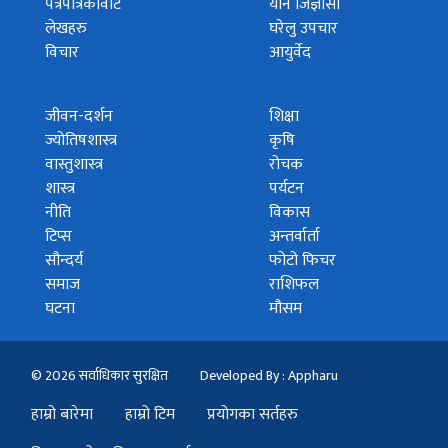
पत्रपत्रिकावाट
यौन जिज्ञासा
लेखहरु
घरेलु उपचार
विचार
आयुर्वेद
जीवन-दर्शन
शिक्षा
ज्योतिषशास्त्र
कृषि
वास्तुशास्त्र
रोचक
शास्त्र
पर्यटन
नीति
विकास
टिप्स
अन्तर्वार्ता
सौन्दर्य
फोटो फिचर
समाज
राशिफल
घटना
मौसम
© 2026 सर्वाधिकार सुरक्षित
Developed By : Appharu
हाम्रो बारेमा
हाम्रो टिम
प्रयोगका सर्तहरु