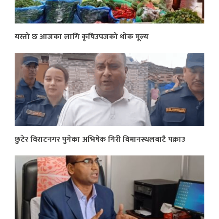
यस्तो छ आजका लागि कृषिउपजको थोक मूल्य
छुटेर विराटनगर पुगेका अभिषेक गिरी विमानस्थलबाटै पक्राउ