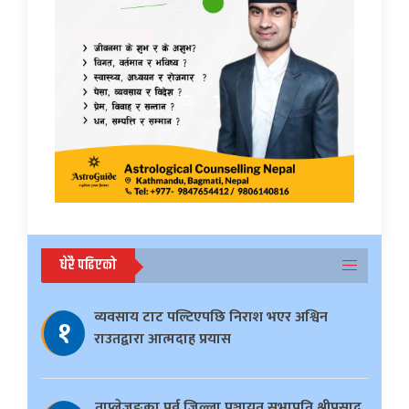
धेरै पढिएको
व्यवसाय टाट पल्टिएपछि निराश भएर अश्विन
१
राउतद्वारा आत्मदाह प्रयास
ताप्लेजुङका पूर्व जिल्ला पञ्चायत सभापति श्रीप्रसाद