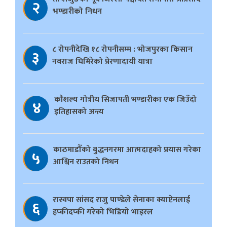
२
भण्डारीको निधन
८ रोपनीदेखि १८ रोपनीसम्म : भोजपुरका किसान
३
नवराज घिमिरेको प्रेरणादायी यात्रा
काैशल्य गोत्रीय सिजापती भण्डारीका एक जिउँदो
४
इतिहासको अन्त्य
काठमाडौँको बुद्धनगरमा आत्मदाहको प्रयास गरेका
५
आश्विन राउतको निधन
रास्वपा सांसद राजु पाण्डेले सेनाका क्याप्टेनलाई
६
हप्कीदप्की गरेको भिडियो भाइरल