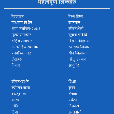
महत्वपूर्ण लिंकहरु
हेडलाइन
हेल्थ टिप्स
विश्वकप विशेष
खानपान
आम निर्वाचन-२०७९
जीवनशैली
मुख्य समाचार
सूचना प्रविधि
राष्ट्रिय समाचार
विज्ञान जिज्ञासा
अन्तर्राष्ट्रिय समाचार
स्वास्थ्य जिज्ञासा
पत्रपत्रिकावाट
यौन जिज्ञासा
लेखहरु
घरेलु उपचार
विचार
आयुर्वेद
जीवन-दर्शन
शिक्षा
ज्योतिषशास्त्र
कृषि
वास्तुशास्त्र
रोचक
शास्त्र
पर्यटन
नीति
विकास
टिप्स
अन्तर्वार्ता