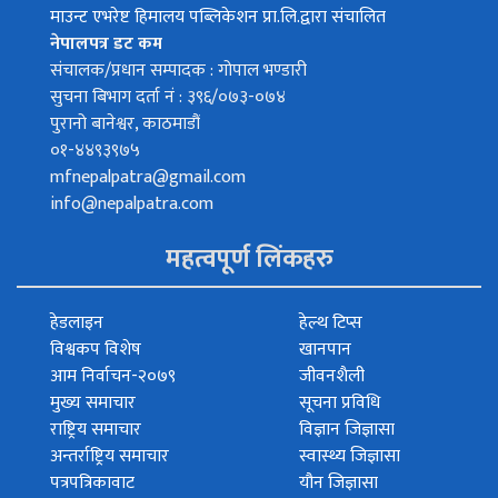
माउन्ट एभरेष्ट हिमालय पब्लिकेशन प्रा.लि.द्वारा संचालित
नेपालपत्र डट कम
संचालक/प्रधान सम्पादक : गोपाल भण्डारी
सुचना बिभाग दर्ता नं : ३९६/०७३-०७४
पुरानो बानेश्वर, काठमाडौं
०१-४४९३९७५
mfnepalpatra@gmail.com
info@nepalpatra.com
महत्वपूर्ण लिंकहरु
हेडलाइन
हेल्थ टिप्स
विश्वकप विशेष
खानपान
आम निर्वाचन-२०७९
जीवनशैली
मुख्य समाचार
सूचना प्रविधि
राष्ट्रिय समाचार
विज्ञान जिज्ञासा
अन्तर्राष्ट्रिय समाचार
स्वास्थ्य जिज्ञासा
पत्रपत्रिकावाट
यौन जिज्ञासा