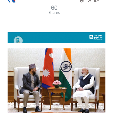
१४ : २८ बजे
60
Shares