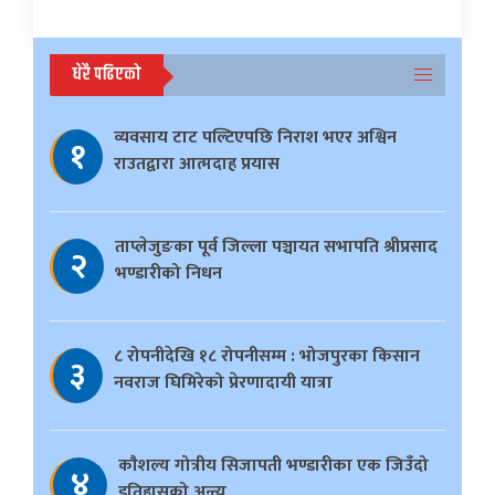
धेरै पढिएको
व्यवसाय टाट पल्टिएपछि निराश भएर अश्विन
१
राउतद्वारा आत्मदाह प्रयास
ताप्लेजुङका पूर्व जिल्ला पञ्चायत सभापति श्रीप्रसाद
२
भण्डारीको निधन
८ रोपनीदेखि १८ रोपनीसम्म : भोजपुरका किसान
३
नवराज घिमिरेको प्रेरणादायी यात्रा
काैशल्य गोत्रीय सिजापती भण्डारीका एक जिउँदो
४
इतिहासको अन्त्य