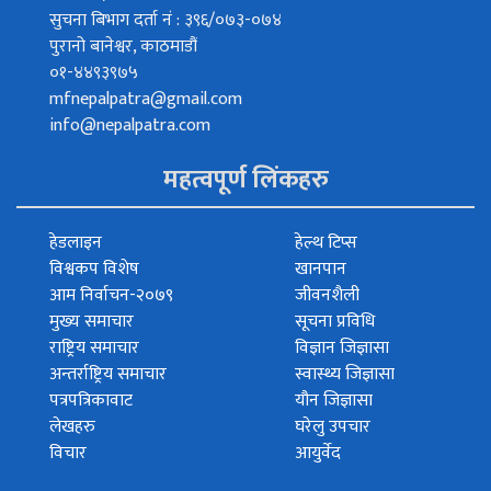
सुचना बिभाग दर्ता नं : ३९६/०७३-०७४
पुरानो बानेश्वर, काठमाडौं
०१-४४९३९७५
mfnepalpatra@gmail.com
info@nepalpatra.com
महत्वपूर्ण लिंकहरु
हेडलाइन
हेल्थ टिप्स
विश्वकप विशेष
खानपान
आम निर्वाचन-२०७९
जीवनशैली
मुख्य समाचार
सूचना प्रविधि
राष्ट्रिय समाचार
विज्ञान जिज्ञासा
अन्तर्राष्ट्रिय समाचार
स्वास्थ्य जिज्ञासा
पत्रपत्रिकावाट
यौन जिज्ञासा
लेखहरु
घरेलु उपचार
विचार
आयुर्वेद