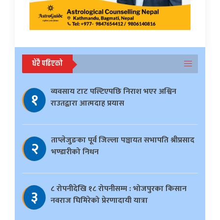
धेरै पढिएको
व्यवसाय टाट पल्टिएपछि निराश भएर अश्विन
१
राउतद्वारा आत्मदाह प्रयास
ताप्लेजुङका पूर्व जिल्ला पञ्चायत सभापति श्रीप्रसाद
२
भण्डारीको निधन
८ रोपनीदेखि १८ रोपनीसम्म : भोजपुरका किसान
३
नवराज घिमिरेको प्रेरणादायी यात्रा