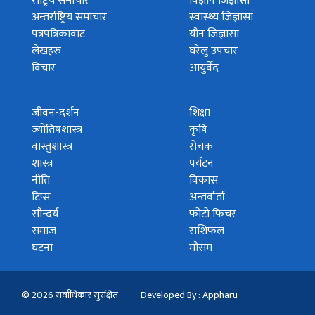
राष्ट्रिय समाचार
विज्ञान जिज्ञासा
अन्तर्राष्ट्रिय समाचार
स्वास्थ्य जिज्ञासा
पत्रपत्रिकावाट
यौन जिज्ञासा
लेखहरु
घरेलु उपचार
विचार
आयुर्वेद
जीवन-दर्शन
शिक्षा
ज्योतिषशास्त्र
कृषि
वास्तुशास्त्र
रोचक
शास्त्र
पर्यटन
नीति
विकास
टिप्स
अन्तर्वार्ता
सौन्दर्य
फोटो फिचर
समाज
राशिफल
घटना
मौसम
© 2026 सर्वाधिकार सुरक्षित
Developed By : Appharu