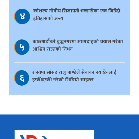
काैशल्य गोत्रीय सिजापती भण्डारीका एक जिउँदो
४
इतिहासको अन्त्य
काठमाडौँको बुद्धनगरमा आत्मदाहको प्रयास गरेका
५
आश्विन राउतको निधन
रास्वपा सांसद राजु पाण्डेले सेनाका क्याप्टेनलाई
६
हप्कीदप्की गरेको भिडियो भाइरल