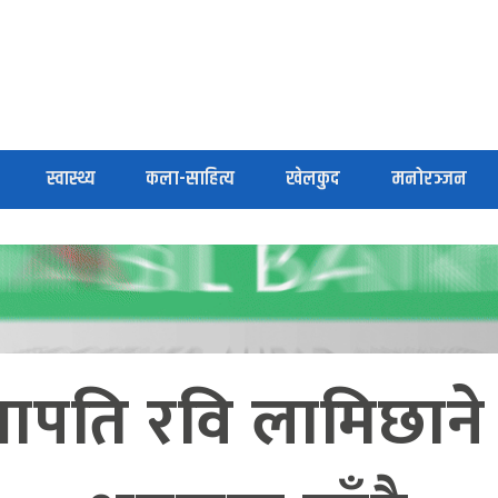
स्वास्थ्य
कला-साहित्य
खेलकुद
मनोरञ्जन
भापति रवि लामिछा