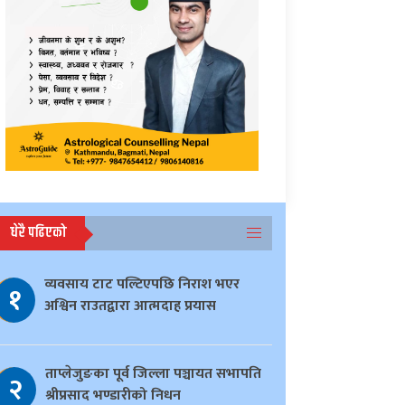
धेरै पढिएको
व्यवसाय टाट पल्टिएपछि निराश भएर
१
अश्विन राउतद्वारा आत्मदाह प्रयास
ताप्लेजुङका पूर्व जिल्ला पञ्चायत सभापति
२
श्रीप्रसाद भण्डारीको निधन