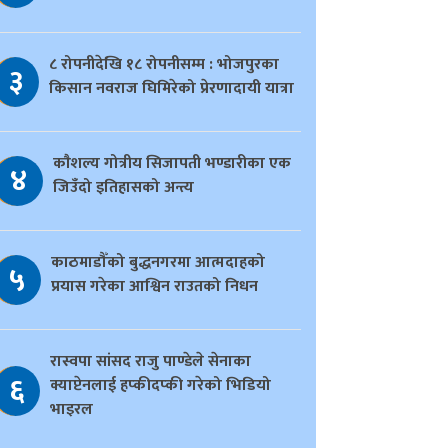
८ रोपनीदेखि १८ रोपनीसम्म : भोजपुरका
३
किसान नवराज घिमिरेको प्रेरणादायी यात्रा
काैशल्य गोत्रीय सिजापती भण्डारीका एक
४
जिउँदो इतिहासको अन्त्य
काठमाडौँको बुद्धनगरमा आत्मदाहको
५
प्रयास गरेका आश्विन राउतको निधन
रास्वपा सांसद राजु पाण्डेले सेनाका
६
क्याप्टेनलाई हप्कीदप्की गरेको भिडियो
भाइरल