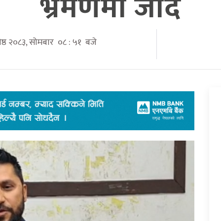
भ्रमणमा जाँदै
जेष्ठ २०८३, सोमबार ०८ : ५१ बजे