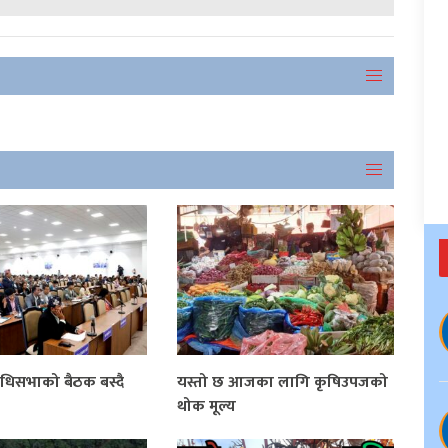
धिसभाको बैठक बस्दै
यस्तो छ आजका लागि कृषिउपजको
थोक मूल्य