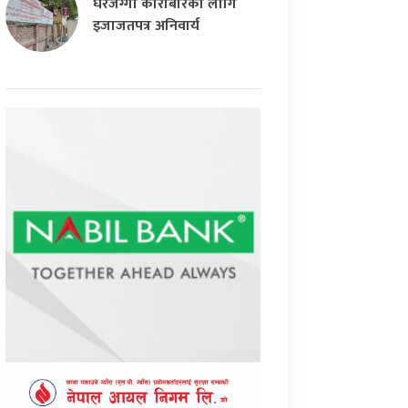
घरजग्गा कारोबारका लागि
इजाजतपत्र अनिवार्य