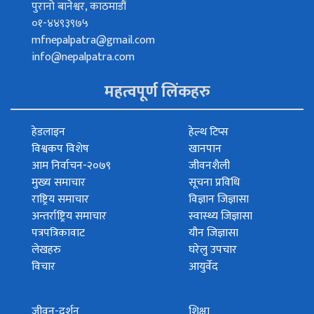
पुरानो बानेश्वर, काठमाडौं
०१-४४९३९७५
mfnepalpatra@gmail.com
info@nepalpatra.com
महत्वपूर्ण लिंकहरु
हेडलाइन
हेल्थ टिप्स
विश्वकप विशेष
खानपान
आम निर्वाचन-२०७९
जीवनशैली
मुख्य समाचार
सूचना प्रविधि
राष्ट्रिय समाचार
विज्ञान जिज्ञासा
अन्तर्राष्ट्रिय समाचार
स्वास्थ्य जिज्ञासा
पत्रपत्रिकावाट
यौन जिज्ञासा
लेखहरु
घरेलु उपचार
विचार
आयुर्वेद
जीवन-दर्शन
शिक्षा