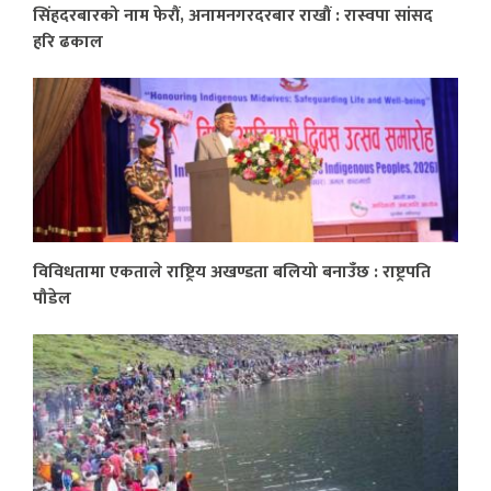
सिंहदरबारको नाम फेरौं, अनामनगरदरबार राखौं : रास्वपा सांसद
हरि ढकाल
विविधतामा एकताले राष्ट्रिय अखण्डता बलियो बनाउँछ : राष्ट्रपति
पौडेल