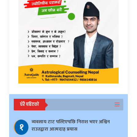
धेरै पढिएको
व्यवसाय टाट पल्टिएपछि निराश भएर अश्विन
१
राउतद्वारा आत्मदाह प्रयास