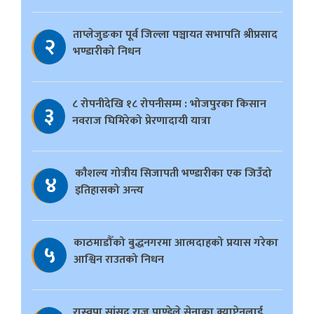
ताप्लेजुङका पूर्व जिल्ला पञ्चायत सभापति श्रीप्रसाद
२
भण्डारीको निधन
८ रोपनीदेखि १८ रोपनीसम्म : भोजपुरका किसान
३
नवराज घिमिरेको प्रेरणादायी यात्रा
काैशल्य गोत्रीय सिजापती भण्डारीका एक जिउँदो
४
इतिहासको अन्त्य
काठमाडौँको बुद्धनगरमा आत्मदाहको प्रयास गरेका
५
आश्विन राउतको निधन
रास्वपा सांसद राजु पाण्डेले सेनाका क्याप्टेनलाई