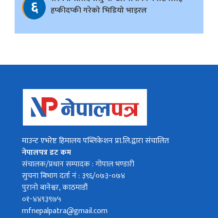
६
हप्कीदप्की गरेको भिडियो भाइरल
माउन्ट एभरेष्ट हिमालय पब्लिकेशन प्रा.लि.द्वारा संचालित
नेपालपत्र डट कम
संचालक/प्रधान सम्पादक : गोपाल भण्डारी
सुचना बिभाग दर्ता नं : ३९६/०७३-०७४
पुरानो बानेश्वर, काठमाडौं
०१-४४९३९७५
mfnepalpatra@gmail.com