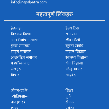
info@nepalpatra.com
महत्वपूर्ण लिंकहरु
हेडलाइन
हेल्थ टिप्स
विश्वकप विशेष
खानपान
आम निर्वाचन-२०७९
जीवनशैली
मुख्य समाचार
सूचना प्रविधि
राष्ट्रिय समाचार
विज्ञान जिज्ञासा
अन्तर्राष्ट्रिय समाचार
स्वास्थ्य जिज्ञासा
पत्रपत्रिकावाट
यौन जिज्ञासा
लेखहरु
घरेलु उपचार
विचार
आयुर्वेद
जीवन-दर्शन
शिक्षा
ज्योतिषशास्त्र
कृषि
वास्तुशास्त्र
रोचक
शास्त्र
पर्यटन