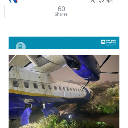
१६ : २२ बजे
60
Shares