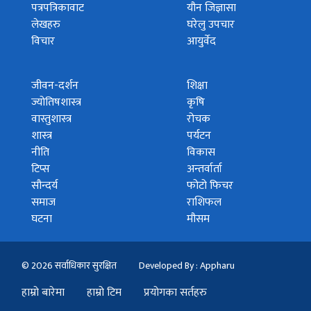
पत्रपत्रिकावाट
यौन जिज्ञासा
लेखहरु
घरेलु उपचार
विचार
आयुर्वेद
जीवन-दर्शन
शिक्षा
ज्योतिषशास्त्र
कृषि
वास्तुशास्त्र
रोचक
शास्त्र
पर्यटन
नीति
विकास
टिप्स
अन्तर्वार्ता
सौन्दर्य
फोटो फिचर
समाज
राशिफल
घटना
मौसम
© 2026 सर्वाधिकार सुरक्षित
Developed By : Appharu
हाम्रो बारेमा
हाम्रो टिम
प्रयोगका सर्तहरु