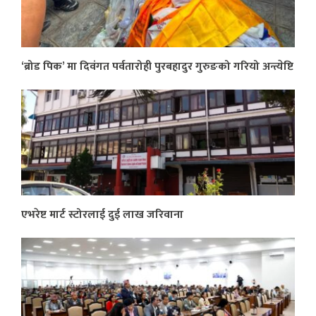
‘ब्रोड पिक’ मा दिवंगत पर्वतारोही पुरबहादुर गुरुङको गरियो अन्त्येष्टि
एभरेष्ट मार्ट स्टोरलाई दुई लाख जरिवाना