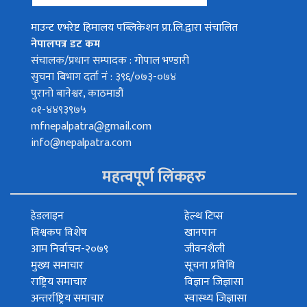
माउन्ट एभरेष्ट हिमालय पब्लिकेशन प्रा.लि.द्वारा संचालित
नेपालपत्र डट कम
संचालक/प्रधान सम्पादक : गोपाल भण्डारी
सुचना बिभाग दर्ता नं : ३९६/०७३-०७४
पुरानो बानेश्वर, काठमाडौं
०१-४४९३९७५
mfnepalpatra@gmail.com
info@nepalpatra.com
महत्वपूर्ण लिंकहरु
हेडलाइन
हेल्थ टिप्स
विश्वकप विशेष
खानपान
आम निर्वाचन-२०७९
जीवनशैली
मुख्य समाचार
सूचना प्रविधि
राष्ट्रिय समाचार
विज्ञान जिज्ञासा
अन्तर्राष्ट्रिय समाचार
स्वास्थ्य जिज्ञासा