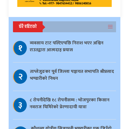
धेरै पढिएको
व्यवसाय टाट पल्टिएपछि निराश भएर अश्विन
१
राउतद्वारा आत्मदाह प्रयास
ताप्लेजुङका पूर्व जिल्ला पञ्चायत सभापति श्रीप्रसाद
२
भण्डारीको निधन
८ रोपनीदेखि १८ रोपनीसम्म : भोजपुरका किसान
३
नवराज घिमिरेको प्रेरणादायी यात्रा
काैशल्य गोत्रीय सिजापती भण्डारीका एक जिउँदो