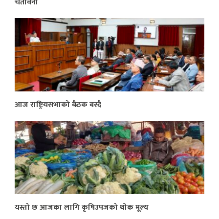
चेतावनी
आज राष्ट्रियसभाको बैठक बस्दै
यस्तो छ आजका लागि कृषिउपजको थोक मूल्य