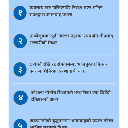
व्यवसाय टाट पल्टिएपछि निराश भएर अश्विन
१
राउतद्वारा आत्मदाह प्रयास
ताप्लेजुङका पूर्व जिल्ला पञ्चायत सभापति श्रीप्रसाद
२
भण्डारीको निधन
८ रोपनीदेखि १८ रोपनीसम्म : भोजपुरका किसान
३
नवराज घिमिरेको प्रेरणादायी यात्रा
काैशल्य गोत्रीय सिजापती भण्डारीका एक जिउँदो
४
इतिहासको अन्त्य
काठमाडौँको बुद्धनगरमा आत्मदाहको प्रयास गरेका
५
आश्विन राउतको निधन