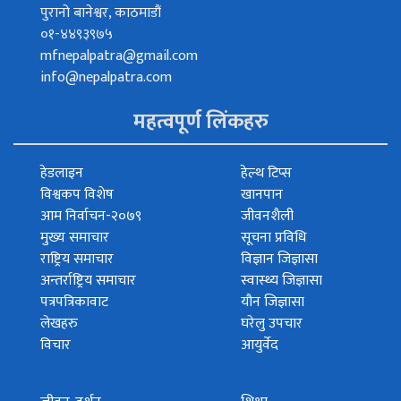
पुरानो बानेश्वर, काठमाडौं
०१-४४९३९७५
mfnepalpatra@gmail.com
info@nepalpatra.com
महत्वपूर्ण लिंकहरु
हेडलाइन
हेल्थ टिप्स
विश्वकप विशेष
खानपान
आम निर्वाचन-२०७९
जीवनशैली
मुख्य समाचार
सूचना प्रविधि
राष्ट्रिय समाचार
विज्ञान जिज्ञासा
अन्तर्राष्ट्रिय समाचार
स्वास्थ्य जिज्ञासा
पत्रपत्रिकावाट
यौन जिज्ञासा
लेखहरु
घरेलु उपचार
विचार
आयुर्वेद