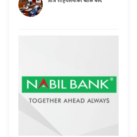
आज राष्ट्रियसभाको बैठक बस्दै