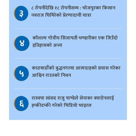
८ रोपनीदेखि १८ रोपनीसम्म : भोजपुरका किसान
३
नवराज घिमिरेको प्रेरणादायी यात्रा
काैशल्य गोत्रीय सिजापती भण्डारीका एक जिउँदो
४
इतिहासको अन्त्य
काठमाडौँको बुद्धनगरमा आत्मदाहको प्रयास गरेका
५
आश्विन राउतको निधन
रास्वपा सांसद राजु पाण्डेले सेनाका क्याप्टेनलाई
६
हप्कीदप्की गरेको भिडियो भाइरल