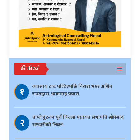
धेरै पढिएको
व्यवसाय टाट पल्टिएपछि निराश भएर अश्विन
१
राउतद्वारा आत्मदाह प्रयास
ताप्लेजुङका पूर्व जिल्ला पञ्चायत सभापति श्रीप्रसाद
२
भण्डारीको निधन