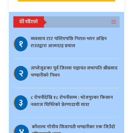
धेरै पढिएको
व्यवसाय टाट पल्टिएपछि निराश भएर अश्विन
१
राउतद्वारा आत्मदाह प्रयास
ताप्लेजुङका पूर्व जिल्ला पञ्चायत सभापति श्रीप्रसाद
२
भण्डारीको निधन
८ रोपनीदेखि १८ रोपनीसम्म : भोजपुरका किसान
३
नवराज घिमिरेको प्रेरणादायी यात्रा
काैशल्य गोत्रीय सिजापती भण्डारीका एक जिउँदो
४