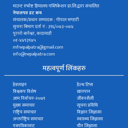
माउन्ट एभरेष्ट हिमालय पब्लिकेशन प्रा.लि.द्वारा संचालित
नेपालपत्र डट कम
संचालक/प्रधान सम्पादक : गोपाल भण्डारी
सुचना बिभाग दर्ता नं : ३९६/०७३-०७४
पुरानो बानेश्वर, काठमाडौं
०१-४४९३९७५
mfnepalpatra@gmail.com
info@nepalpatra.com
महत्वपूर्ण लिंकहरु
हेडलाइन
हेल्थ टिप्स
विश्वकप विशेष
खानपान
आम निर्वाचन-२०७९
जीवनशैली
मुख्य समाचार
सूचना प्रविधि
राष्ट्रिय समाचार
विज्ञान जिज्ञासा
अन्तर्राष्ट्रिय समाचार
स्वास्थ्य जिज्ञासा
पत्रपत्रिकावाट
यौन जिज्ञासा