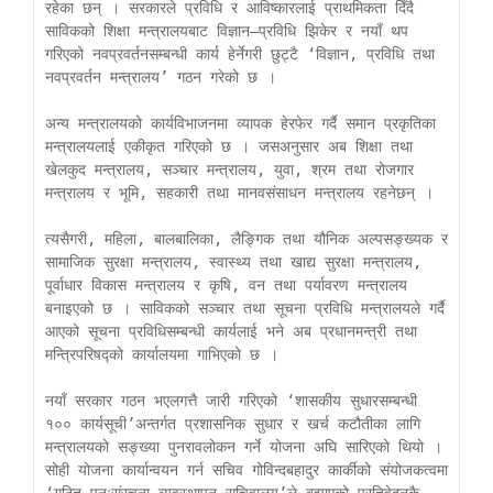
रहेका छन् । सरकारले प्रविधि र आविष्कारलाई प्राथमिकता दिँदै 
साविकको शिक्षा मन्त्रालयबाट विज्ञान–प्रविधि झिकेर र नयाँ थप 
गरिएको नवप्रवर्तनसम्बन्धी कार्य हेर्नेगरी छुट्टै ‘विज्ञान, प्रविधि तथा 
नवप्रवर्तन मन्त्रालय’ गठन गरेको छ ।

अन्य मन्त्रालयको कार्यविभाजनमा व्यापक हेरफेर गर्दै समान प्रकृतिका 
मन्त्रालयलाई एकीकृत गरिएको छ । जसअनुसार अब शिक्षा तथा 
खेलकुद मन्त्रालय, सञ्चार मन्त्रालय, युवा, श्रम तथा रोजगार 
मन्त्रालय र भूमि, सहकारी तथा मानवसंसाधन मन्त्रालय रहनेछन् । 

त्यसैगरी, महिला, बालबालिका, लैङ्गिक तथा यौनिक अल्पसङ्ख्यक र 
सामाजिक सुरक्षा मन्त्रालय, स्वास्थ्य तथा खाद्य सुरक्षा मन्त्रालय, 
पूर्वाधार विकास मन्त्रालय र कृषि, वन तथा पर्यावरण मन्त्रालय 
बनाइएको छ । साविकको सञ्चार तथा सूचना प्रविधि मन्त्रालयले गर्दै 
आएको सूचना प्रविधिसम्बन्धी कार्यलाई भने अब प्रधानमन्त्री तथा 
मन्त्रिपरिषद्को कार्यालयमा गाभिएको छ ।

नयाँ सरकार गठन भएलगत्तै जारी गरिएको ‘शासकीय सुधारसम्बन्धी 
१०० कार्यसूची’अन्तर्गत प्रशासनिक सुधार र खर्च कटौतीका लागि 
मन्त्रालयको सङ्ख्या पुनरावलोकन गर्ने योजना अघि सारिएको थियो । 
सोही योजना कार्यान्वयन गर्न सचिव गोविन्दबहादुर कार्कीको संयोजकत्वमा 
‘गठित पुनःसंरचना व्यवस्थापन सचिवालय’ले बुझाएको प्रतिवेदनकै 