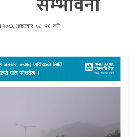
सम्भावना
ाख २०८३, आइतबार ०८ : २६ बजे