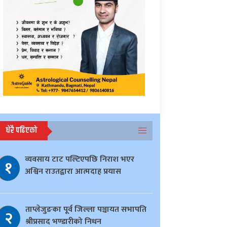
धेरै पढिएको
व्यवसाय टाट पल्टिएपछि निराश भएर
१
अश्विन राउतद्वारा आत्मदाह प्रयास
ताप्लेजुङका पूर्व जिल्ला पञ्चायत सभापति
२
श्रीप्रसाद भण्डारीको निधन