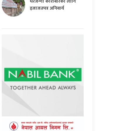
घरजग्गा कारोबारका लागि
इजाजतपत्र अनिवार्य