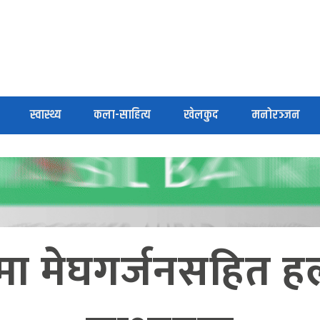
स्वास्थ्य
कला-साहित्य
खेलकुद
मनोरञ्जन
मा मेघगर्जनसहित हल