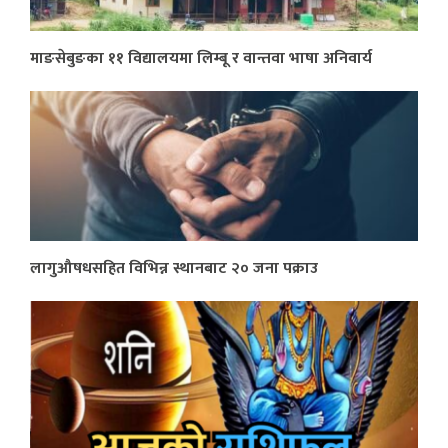
माङसेबुङका ११ विद्यालयमा लिम्बू र वान्तवा भाषा अनिवार्य
लागुऔषधसहित विभिन्न स्थानबाट २० जना पक्राउ