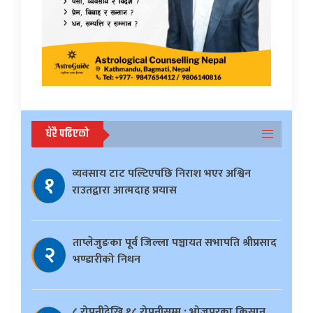
धेरै पढिएको
व्यवसाय टाट पल्टिएपछि निराश भएर अश्विन
१
राउतद्वारा आत्मदाह प्रयास
ताप्लेजुङका पूर्व जिल्ला पञ्चायत सभापति श्रीप्रसाद
२
भण्डारीको निधन
८ रोपनीदेखि १८ रोपनीसम्म : भोजपुरका किसान