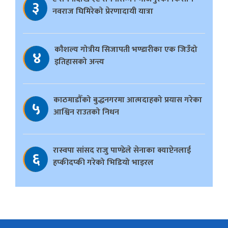
३
नवराज घिमिरेको प्रेरणादायी यात्रा
काैशल्य गोत्रीय सिजापती भण्डारीका एक जिउँदो
४
इतिहासको अन्त्य
काठमाडौँको बुद्धनगरमा आत्मदाहको प्रयास गरेका
५
आश्विन राउतको निधन
रास्वपा सांसद राजु पाण्डेले सेनाका क्याप्टेनलाई
६
हप्कीदप्की गरेको भिडियो भाइरल