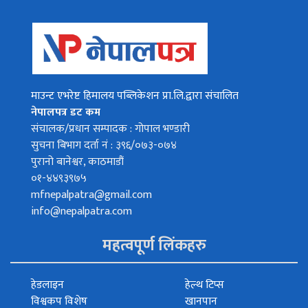
माउन्ट एभरेष्ट हिमालय पब्लिकेशन प्रा.लि.द्वारा संचालित
नेपालपत्र डट कम
संचालक/प्रधान सम्पादक : गोपाल भण्डारी
सुचना बिभाग दर्ता नं : ३९६/०७३-०७४
पुरानो बानेश्वर, काठमाडौं
०१-४४९३९७५
mfnepalpatra@gmail.com
info@nepalpatra.com
महत्वपूर्ण लिंकहरु
हेडलाइन
हेल्थ टिप्स
विश्वकप विशेष
खानपान