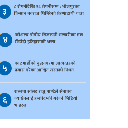
८ रोपनीदेखि १८ रोपनीसम्म : भोजपुरका
३
किसान नवराज घिमिरेको प्रेरणादायी यात्रा
काैशल्य गोत्रीय सिजापती भण्डारीका एक
४
जिउँदो इतिहासको अन्त्य
काठमाडौँको बुद्धनगरमा आत्मदाहको
५
प्रयास गरेका आश्विन राउतको निधन
रास्वपा सांसद राजु पाण्डेले सेनाका
६
क्याप्टेनलाई हप्कीदप्की गरेको भिडियो
भाइरल