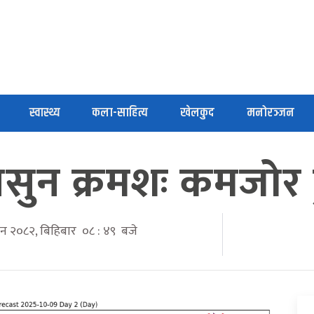
स्वास्थ्य
कला-साहित्य
खेलकुद
मनोरञ्जन
सुन क्रमशः कमजोर हु
विन २०८२, बिहिबार ०८ : ४९ बजे