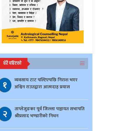
धेरै पढिएको
व्यवसाय टाट पल्टिएपछि निराश भएर
१
अश्विन राउतद्वारा आत्मदाह प्रयास
ताप्लेजुङका पूर्व जिल्ला पञ्चायत सभापति
२
श्रीप्रसाद भण्डारीको निधन