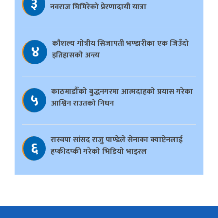
३
नवराज घिमिरेको प्रेरणादायी यात्रा
काैशल्य गोत्रीय सिजापती भण्डारीका एक जिउँदो
४
इतिहासको अन्त्य
काठमाडौँको बुद्धनगरमा आत्मदाहको प्रयास गरेका
५
आश्विन राउतको निधन
रास्वपा सांसद राजु पाण्डेले सेनाका क्याप्टेनलाई
६
हप्कीदप्की गरेको भिडियो भाइरल