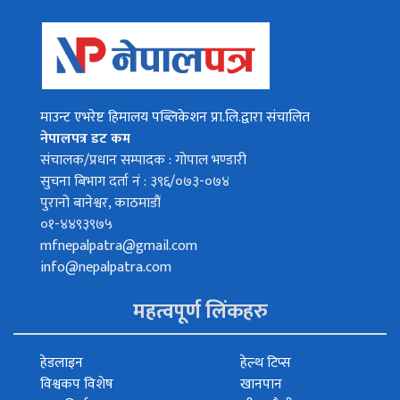
माउन्ट एभरेष्ट हिमालय पब्लिकेशन प्रा.लि.द्वारा संचालित
नेपालपत्र डट कम
संचालक/प्रधान सम्पादक : गोपाल भण्डारी
सुचना बिभाग दर्ता नं : ३९६/०७३-०७४
पुरानो बानेश्वर, काठमाडौं
०१-४४९३९७५
mfnepalpatra@gmail.com
info@nepalpatra.com
महत्वपूर्ण लिंकहरु
हेडलाइन
हेल्थ टिप्स
विश्वकप विशेष
खानपान