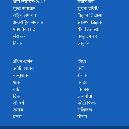
आम निर्वाचन-२०७९
जीवनशैली
मुख्य समाचार
सूचना प्रविधि
राष्ट्रिय समाचार
विज्ञान जिज्ञासा
अन्तर्राष्ट्रिय समाचार
स्वास्थ्य जिज्ञासा
पत्रपत्रिकावाट
यौन जिज्ञासा
लेखहरु
घरेलु उपचार
विचार
आयुर्वेद
जीवन-दर्शन
शिक्षा
ज्योतिषशास्त्र
कृषि
वास्तुशास्त्र
रोचक
शास्त्र
पर्यटन
नीति
विकास
टिप्स
अन्तर्वार्ता
सौन्दर्य
फोटो फिचर
समाज
राशिफल
घटना
मौसम