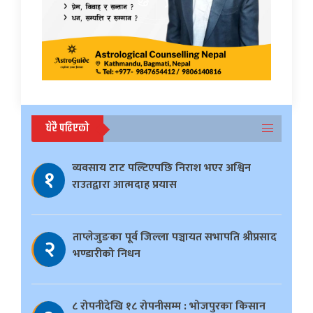
धेरै पढिएको
व्यवसाय टाट पल्टिएपछि निराश भएर अश्विन
१
राउतद्वारा आत्मदाह प्रयास
ताप्लेजुङका पूर्व जिल्ला पञ्चायत सभापति श्रीप्रसाद
२
भण्डारीको निधन
८ रोपनीदेखि १८ रोपनीसम्म : भोजपुरका किसान