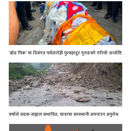
‘ब्रोड पिक’ मा दिवंगत पर्वतारोही पुरबहादुर गुरुङको गरियो अन्त्येष्टि
वर्षाले सडक सञ्जाल प्रभावित, यात्रामा सावधानी अपनाउन अनुरोध