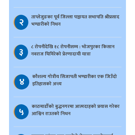
ताप्लेजुङका पूर्व जिल्ला पञ्चायत सभापति श्रीप्रसाद
२
भण्डारीको निधन
८ रोपनीदेखि १८ रोपनीसम्म : भोजपुरका किसान
३
नवराज घिमिरेको प्रेरणादायी यात्रा
काैशल्य गोत्रीय सिजापती भण्डारीका एक जिउँदो
४
इतिहासको अन्त्य
काठमाडौँको बुद्धनगरमा आत्मदाहको प्रयास गरेका
५
आश्विन राउतको निधन