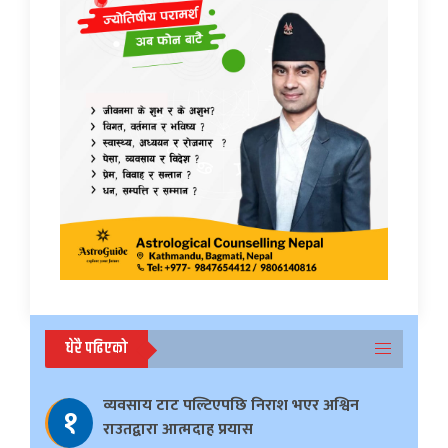
धेरै पढिएको
व्यवसाय टाट पल्टिएपछि निराश भएर अश्विन
१
राउतद्वारा आत्मदाह प्रयास