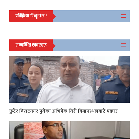
प्रतिक्रिया दिनुहोस !
सम्बन्धित खबरहरु
छुटेर विराटनगर पुगेका अभिषेक गिरी विमानस्थलबाटै पक्राउ