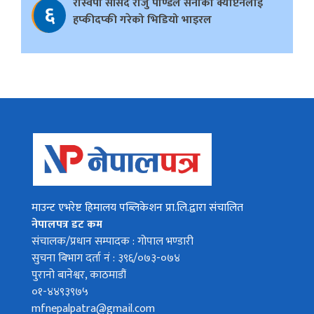
रास्वपा सांसद राजु पाण्डेले सेनाका क्याप्टेनलाई
६
हप्कीदप्की गरेको भिडियो भाइरल
माउन्ट एभरेष्ट हिमालय पब्लिकेशन प्रा.लि.द्वारा संचालित
नेपालपत्र डट कम
संचालक/प्रधान सम्पादक : गोपाल भण्डारी
सुचना बिभाग दर्ता नं : ३९६/०७३-०७४
पुरानो बानेश्वर, काठमाडौं
०१-४४९३९७५
mfnepalpatra@gmail.com