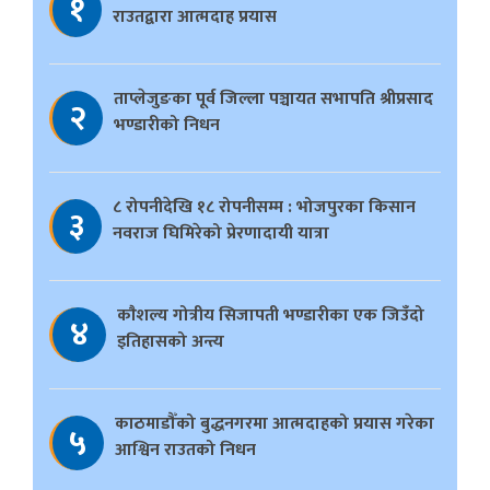
१
राउतद्वारा आत्मदाह प्रयास
ताप्लेजुङका पूर्व जिल्ला पञ्चायत सभापति श्रीप्रसाद
२
भण्डारीको निधन
८ रोपनीदेखि १८ रोपनीसम्म : भोजपुरका किसान
३
नवराज घिमिरेको प्रेरणादायी यात्रा
काैशल्य गोत्रीय सिजापती भण्डारीका एक जिउँदो
४
इतिहासको अन्त्य
काठमाडौँको बुद्धनगरमा आत्मदाहको प्रयास गरेका
५
आश्विन राउतको निधन