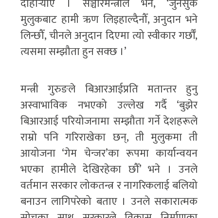
दोहोर्‍याए । सञ्चारमन्त्रीले भने, ‘जुनसुकै
मुलुकबाट हामी ऋण लिइहाल्दैनौँ, अनुदान भने
लिन्छौँ, चीनले अनुदान दिएमा त्यो स्वीकार गर्छौँ,
त्यसमा सम्झौता हुन सक्छ ।’
मन्त्री गुरुङले बिआरआईप्रति मतान्तर हुनु
अस्वाभाविक नभएको उल्लेख गर्दै ‘बुझेर
बिआरआई परियोजनामा सम्झौता गर्ने देशहरूले
राम्रो पनि गरिराखेका छन्, ती मुलुकमा ती
आयोजना ‘गेम चेन्जर’का रूपमा कार्यान्वयन
भएका हामीले देखिरहेका छौँ’ भने । उनले
वर्तमान सरकार लोकतन्त्र र नागरिकलाई बलियो
बनाउन लागिपरेको बताए । उनले सकारात्मक
सोचका साथ सरकारले विकास निर्माणका