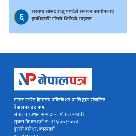
रास्वपा सांसद राजु पाण्डेले सेनाका क्याप्टेनलाई
६
हप्कीदप्की गरेको भिडियो भाइरल
माउन्ट एभरेष्ट हिमालय पब्लिकेशन प्रा.लि.द्वारा संचालित
नेपालपत्र डट कम
संचालक/प्रधान सम्पादक : गोपाल भण्डारी
सुचना बिभाग दर्ता नं : ३९६/०७३-०७४
पुरानो बानेश्वर, काठमाडौं