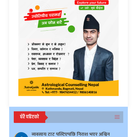
धेरै पढिएको
व्यवसाय टाट पल्टिएपछि निराश भएर अश्विन