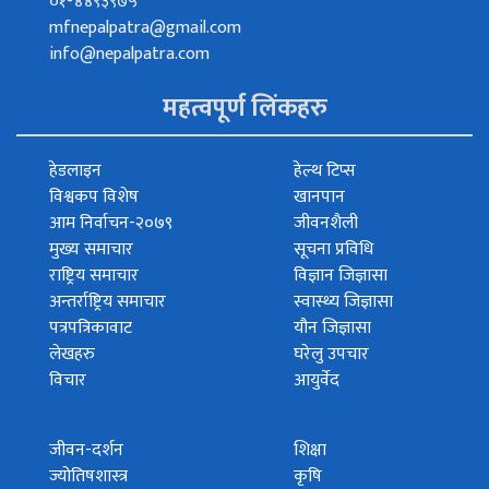
०१-४४९३९७५
mfnepalpatra@gmail.com
info@nepalpatra.com
महत्वपूर्ण लिंकहरु
हेडलाइन
हेल्थ टिप्स
विश्वकप विशेष
खानपान
आम निर्वाचन-२०७९
जीवनशैली
मुख्य समाचार
सूचना प्रविधि
राष्ट्रिय समाचार
विज्ञान जिज्ञासा
अन्तर्राष्ट्रिय समाचार
स्वास्थ्य जिज्ञासा
पत्रपत्रिकावाट
यौन जिज्ञासा
लेखहरु
घरेलु उपचार
विचार
आयुर्वेद
जीवन-दर्शन
शिक्षा
ज्योतिषशास्त्र
कृषि