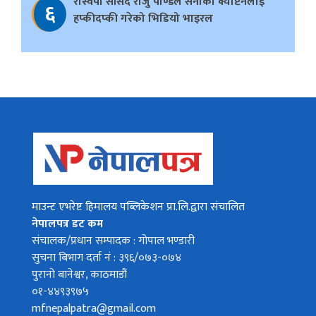
रास्वपा सांसद राजु पाण्डेले सेनाका क्याप्टेनलाई
६
हप्कीदप्की गरेको भिडियो भाइरल
माउन्ट एभरेष्ट हिमालय पब्लिकेशन प्रा.लि.द्वारा संचालित
नेपालपत्र डट कम
संचालक/प्रधान सम्पादक : गोपाल भण्डारी
सुचना बिभाग दर्ता नं : ३९६/०७३-०७४
पुरानो बानेश्वर, काठमाडौं
०१-४४९३९७५
mfnepalpatra@gmail.com