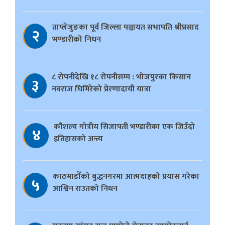
ताप्लेजुङका पूर्व जिल्ला पञ्चायत सभापति श्रीप्रसाद
२
भण्डारीको निधन
८ रोपनीदेखि १८ रोपनीसम्म : भोजपुरका किसान
३
नवराज घिमिरेको प्रेरणादायी यात्रा
काैशल्य गोत्रीय सिजापती भण्डारीका एक जिउँदो
४
इतिहासको अन्त्य
काठमाडौँको बुद्धनगरमा आत्मदाहको प्रयास गरेका
५
आश्विन राउतको निधन