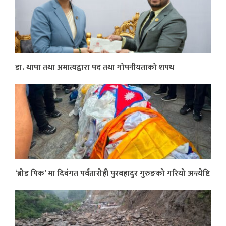
डा. थापा तथा अमात्यद्वारा पद तथा गोपनीयताको शपथ
‘ब्रोड पिक’ मा दिवंगत पर्वतारोही पुरबहादुर गुरुङको गरियो अन्त्येष्टि