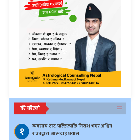
धेरै पढिएको
व्यवसाय टाट पल्टिएपछि निराश भएर अश्विन
१
राउतद्वारा आत्मदाह प्रयास