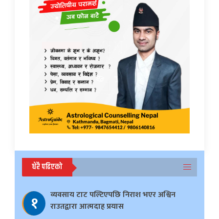
धेरै पढिएको
व्यवसाय टाट पल्टिएपछि निराश भएर अश्विन
१
राउतद्वारा आत्मदाह प्रयास