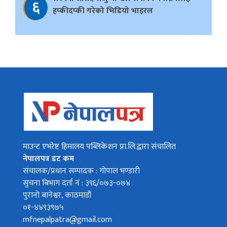
६
हप्कीदप्की गरेको भिडियो भाइरल
माउन्ट एभरेष्ट हिमालय पब्लिकेशन प्रा.लि.द्वारा संचालित
नेपालपत्र डट कम
संचालक/प्रधान सम्पादक : गोपाल भण्डारी
सुचना बिभाग दर्ता नं : ३९६/०७३-०७४
पुरानो बानेश्वर, काठमाडौं
०१-४४९३९७५
mfnepalpatra@gmail.com