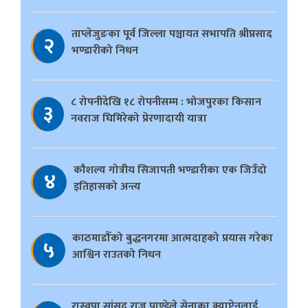
ताप्लेजुङका पूर्व जिल्ला पञ्चायत सभापति श्रीप्रसाद
२
भण्डारीको निधन
८ रोपनीदेखि १८ रोपनीसम्म : भोजपुरका किसान
३
नवराज घिमिरेको प्रेरणादायी यात्रा
काैशल्य गोत्रीय सिजापती भण्डारीका एक जिउँदो
४
इतिहासको अन्त्य
काठमाडौँको बुद्धनगरमा आत्मदाहको प्रयास गरेका
५
आश्विन राउतको निधन
रास्वपा सांसद राजु पाण्डेले सेनाका क्याप्टेनलाई