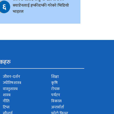
६
क्याप्टेनलाई हप्कीदप्की गरेको भिडियो
भाइरल
ंकहरु
जीवन-दर्शन
शिक्षा
ज्योतिषशास्त्र
कृषि
वास्तुशास्त्र
रोचक
शास्त्र
पर्यटन
नीति
विकास
टिप्स
अन्तर्वार्ता
सौन्दर्य
फोटो फिचर