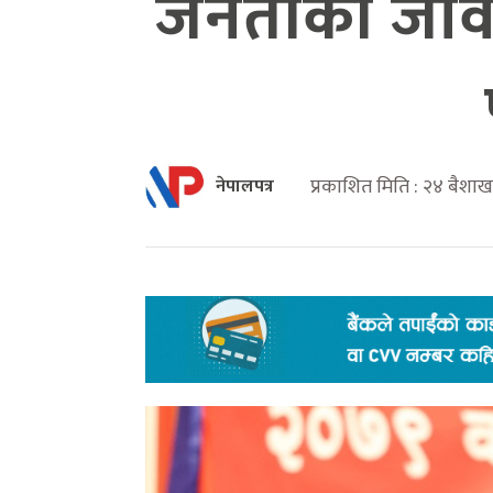
जनताको जीवनस
प्रकाशित मिति : २४ बैश
नेपालपत्र