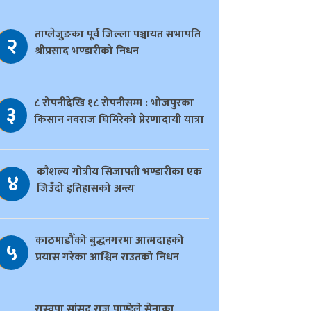
ताप्लेजुङका पूर्व जिल्ला पञ्चायत सभापति
२
श्रीप्रसाद भण्डारीको निधन
८ रोपनीदेखि १८ रोपनीसम्म : भोजपुरका
३
किसान नवराज घिमिरेको प्रेरणादायी यात्रा
काैशल्य गोत्रीय सिजापती भण्डारीका एक
४
जिउँदो इतिहासको अन्त्य
काठमाडौँको बुद्धनगरमा आत्मदाहको
५
प्रयास गरेका आश्विन राउतको निधन
रास्वपा सांसद राजु पाण्डेले सेनाका