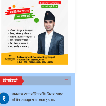
धेरै पढिएको
व्यवसाय टाट पल्टिएपछि निराश भएर
१
अश्विन राउतद्वारा आत्मदाह प्रयास