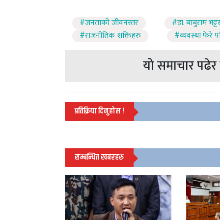
#जनताको जीवनस्तर
#डा. बाबुराम भट्ट
#राजनीतिक शक्तिहरु
#व्यवस्था फेरे प
यो समाचार पढेर त
प्रतिक्रिया दिनुहोस !
सम्बन्धित खबरहरु