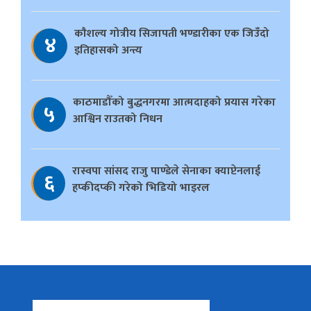
काैशल्य गोत्रीय सिजापती भण्डारीका एक जिउँदो
४
इतिहासको अन्त्य
काठमाडौँको बुद्धनगरमा आत्मदाहको प्रयास गरेका
५
आश्विन राउतको निधन
रास्वपा सांसद राजु पाण्डेले सेनाका क्याप्टेनलाई
६
हप्कीदप्की गरेको भिडियो भाइरल