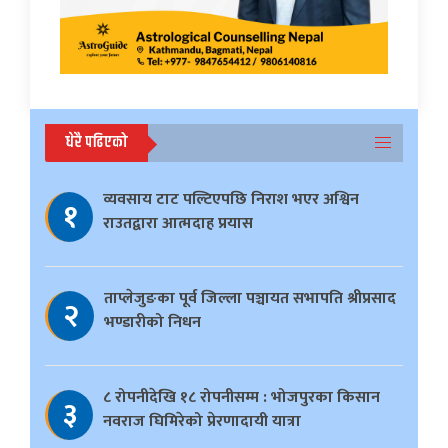
धेरै पढिएको
व्यवसाय टाट पल्टिएपछि निराश भएर अश्विन
१
राउतद्वारा आत्मदाह प्रयास
ताप्लेजुङका पूर्व जिल्ला पञ्चायत सभापति श्रीप्रसाद
२
भण्डारीको निधन
८ रोपनीदेखि १८ रोपनीसम्म : भोजपुरका किसान
३
नवराज घिमिरेको प्रेरणादायी यात्रा