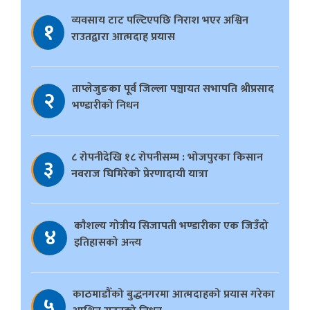
व्यवसाय टाट पल्टिएपछि निराश भएर अश्विन
१
राउतद्वारा आत्मदाह प्रयास
ताप्लेजुङका पूर्व जिल्ला पञ्चायत सभापति श्रीप्रसाद
२
भण्डारीको निधन
८ रोपनीदेखि १८ रोपनीसम्म : भोजपुरका किसान
३
नवराज घिमिरेको प्रेरणादायी यात्रा
काैशल्य गोत्रीय सिजापती भण्डारीका एक जिउँदो
४
इतिहासको अन्त्य
काठमाडौँको बुद्धनगरमा आत्मदाहको प्रयास गरेका
५