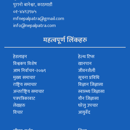
पुरानो बानेश्वर, काठमाडौं
०१-४४९३९७५
mfnepalpatra@gmail.com
info@nepalpatra.com
महत्वपूर्ण लिंकहरु
हेडलाइन
हेल्थ टिप्स
विश्वकप विशेष
खानपान
आम निर्वाचन-२०७९
जीवनशैली
मुख्य समाचार
सूचना प्रविधि
राष्ट्रिय समाचार
विज्ञान जिज्ञासा
अन्तर्राष्ट्रिय समाचार
स्वास्थ्य जिज्ञासा
पत्रपत्रिकावाट
यौन जिज्ञासा
लेखहरु
घरेलु उपचार
विचार
आयुर्वेद