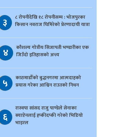
८ रोपनीदेखि १८ रोपनीसम्म : भोजपुरका
३
किसान नवराज घिमिरेको प्रेरणादायी यात्रा
काैशल्य गोत्रीय सिजापती भण्डारीका एक
४
जिउँदो इतिहासको अन्त्य
काठमाडौँको बुद्धनगरमा आत्मदाहको
५
प्रयास गरेका आश्विन राउतको निधन
रास्वपा सांसद राजु पाण्डेले सेनाका
६
क्याप्टेनलाई हप्कीदप्की गरेको भिडियो
भाइरल