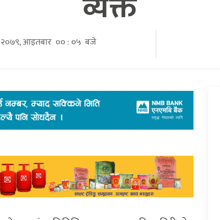
व्यक्त
दौ २०७९, आइतबार ०० : ०५ बजे