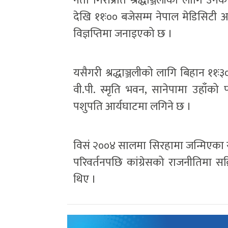
नेता गिरीप्रति श्रद्धाञ्जलीका लागि उ
देखि ११ः०० बजेसम्म नेपाल मेडिसिटी
विज्ञप्तिमा जनाइएको छ ।
यसैगरी श्रद्धाञ्जलीको लागि बिहान ११ः३०
वी.पी. स्मृति भवन, सानेपामा उहाँको पा
पशुपति आर्यघाटमा लगिने छ ।
विसं २००४ सालमा सिरहामा जन्मिएका
परिवर्तनपछि कांग्रेसको राजनीतिमा स
थिए ।