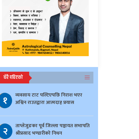
धेरै पढिएको
व्यवसाय टाट पल्टिएपछि निराश भएर
१
अश्विन राउतद्वारा आत्मदाह प्रयास
ताप्लेजुङका पूर्व जिल्ला पञ्चायत सभापति
२
श्रीप्रसाद भण्डारीको निधन