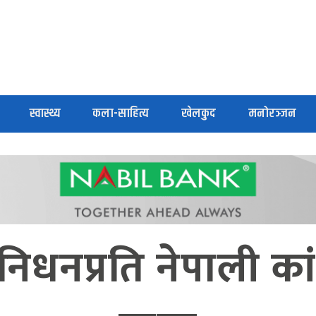
स्वास्थ्य
कला-साहित्य
खेलकुद
मनोरञ्जन
िधनप्रति नेपाली कांग्