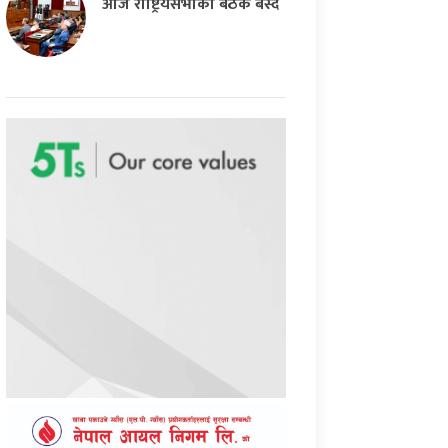
आज राष्ट्रियसभाको बैठक बस्दै