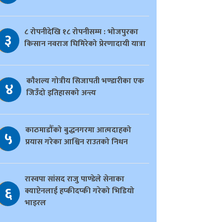
८ रोपनीदेखि १८ रोपनीसम्म : भोजपुरका
३
किसान नवराज घिमिरेको प्रेरणादायी यात्रा
काैशल्य गोत्रीय सिजापती भण्डारीका एक
४
जिउँदो इतिहासको अन्त्य
काठमाडौँको बुद्धनगरमा आत्मदाहको
५
प्रयास गरेका आश्विन राउतको निधन
रास्वपा सांसद राजु पाण्डेले सेनाका
६
क्याप्टेनलाई हप्कीदप्की गरेको भिडियो
भाइरल