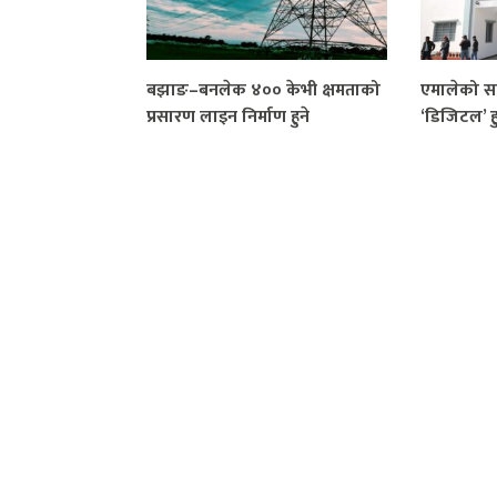
बझाङ–बनलेक ४०० केभी क्षमताको
एमालेको सदस
प्रसारण लाइन निर्माण हुने
‘डिजिटल’ हु