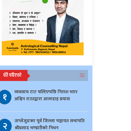
धेरै पढिएको
व्यवसाय टाट पल्टिएपछि निराश भएर
१
अश्विन राउतद्वारा आत्मदाह प्रयास
ताप्लेजुङका पूर्व जिल्ला पञ्चायत सभापति
२
श्रीप्रसाद भण्डारीको निधन