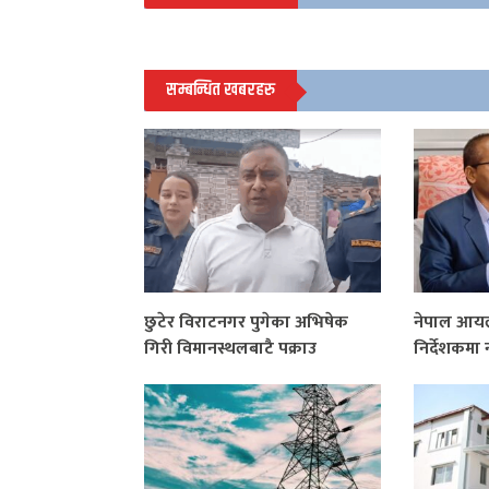
सम्बन्धित खबरहरु
छुटेर विराटनगर पुगेका अभिषेक
नेपाल आयल
गिरी विमानस्थलबाटै पक्राउ
निर्देशकमा न