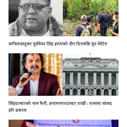
कपिलवस्तुका पूर्वमेयर सिंह हराएको तीन दिनपछि मृत भेटिए
सिंहदरबारको नाम फेरौं, अनामनगरदरबार राखौं : रास्वपा सांसद
हरि ढकाल