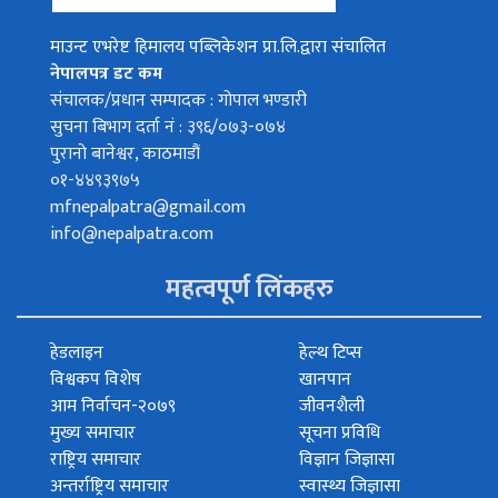
माउन्ट एभरेष्ट हिमालय पब्लिकेशन प्रा.लि.द्वारा संचालित
नेपालपत्र डट कम
संचालक/प्रधान सम्पादक : गोपाल भण्डारी
सुचना बिभाग दर्ता नं : ३९६/०७३-०७४
पुरानो बानेश्वर, काठमाडौं
०१-४४९३९७५
mfnepalpatra@gmail.com
info@nepalpatra.com
महत्वपूर्ण लिंकहरु
हेडलाइन
हेल्थ टिप्स
विश्वकप विशेष
खानपान
आम निर्वाचन-२०७९
जीवनशैली
मुख्य समाचार
सूचना प्रविधि
राष्ट्रिय समाचार
विज्ञान जिज्ञासा
अन्तर्राष्ट्रिय समाचार
स्वास्थ्य जिज्ञासा