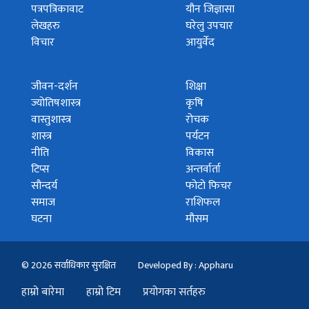
पत्रपत्रिकावाट
यौन जिज्ञासा
लेखहरु
घरेलु उपचार
विचार
आयुर्वेद
जीवन-दर्शन
शिक्षा
ज्योतिषशास्त्र
कृषि
वास्तुशास्त्र
रोचक
शास्त्र
पर्यटन
नीति
विकास
टिप्स
अन्तर्वार्ता
सौन्दर्य
फोटो फिचर
समाज
राशिफल
घटना
मौसम
© 2026 सर्वाधिकार सुरक्षित
Developed By : Appharu
हाम्रो बारेमा
हाम्रो टिम
प्रयोगका सर्तहरु