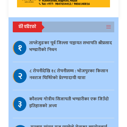
धेरै पढिएको
ताप्लेजुङका पूर्व जिल्ला पञ्चायत सभापति श्रीप्रसाद
१
भण्डारीको निधन
८ रोपनीदेखि १८ रोपनीसम्म : भोजपुरका किसान
२
नवराज घिमिरेको प्रेरणादायी यात्रा
काैशल्य गोत्रीय सिजापती भण्डारीका एक जिउँदो
३
इतिहासको अन्त्य