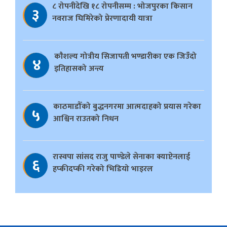
८ रोपनीदेखि १८ रोपनीसम्म : भोजपुरका किसान
३
नवराज घिमिरेको प्रेरणादायी यात्रा
काैशल्य गोत्रीय सिजापती भण्डारीका एक जिउँदो
४
इतिहासको अन्त्य
काठमाडौँको बुद्धनगरमा आत्मदाहको प्रयास गरेका
५
आश्विन राउतको निधन
रास्वपा सांसद राजु पाण्डेले सेनाका क्याप्टेनलाई
६
हप्कीदप्की गरेको भिडियो भाइरल