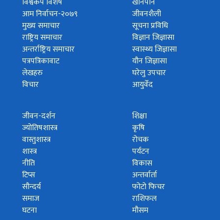
विश्वकप विशेष
खानपान
आम निर्वाचन-२०७९
जीवनशैली
मुख्य समाचार
सूचना प्रविधि
राष्ट्रिय समाचार
विज्ञान जिज्ञासा
अन्तर्राष्ट्रिय समाचार
स्वास्थ्य जिज्ञासा
पत्रपत्रिकावाट
यौन जिज्ञासा
लेखहरु
घरेलु उपचार
विचार
आयुर्वेद
जीवन-दर्शन
शिक्षा
ज्योतिषशास्त्र
कृषि
वास्तुशास्त्र
रोचक
शास्त्र
पर्यटन
नीति
विकास
टिप्स
अन्तर्वार्ता
सौन्दर्य
फोटो फिचर
समाज
राशिफल
घटना
मौसम