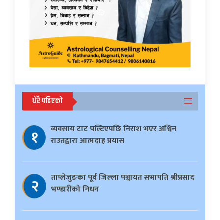
धेरै पढिएको
व्यवसाय टाट पल्टिएपछि निराश भएर अश्विन
१
राउतद्वारा आत्मदाह प्रयास
ताप्लेजुङका पूर्व जिल्ला पञ्चायत सभापति श्रीप्रसाद
२
भण्डारीको निधन