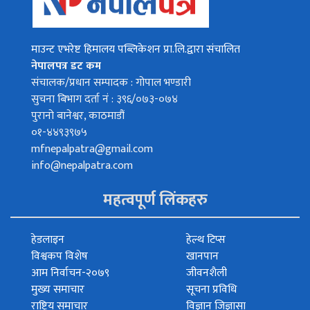
माउन्ट एभरेष्ट हिमालय पब्लिकेशन प्रा.लि.द्वारा संचालित
नेपालपत्र डट कम
संचालक/प्रधान सम्पादक : गोपाल भण्डारी
सुचना बिभाग दर्ता नं : ३९६/०७३-०७४
पुरानो बानेश्वर, काठमाडौं
०१-४४९३९७५
mfnepalpatra@gmail.com
info@nepalpatra.com
महत्वपूर्ण लिंकहरु
हेडलाइन
हेल्थ टिप्स
विश्वकप विशेष
खानपान
आम निर्वाचन-२०७९
जीवनशैली
मुख्य समाचार
सूचना प्रविधि
राष्ट्रिय समाचार
विज्ञान जिज्ञासा