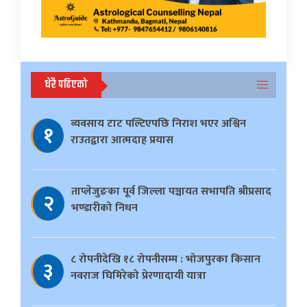
धेरै पढिएको
व्यवसाय टाट पल्टिएपछि निराश भएर अश्विन
१
राउतद्वारा आत्मदाह प्रयास
ताप्लेजुङका पूर्व जिल्ला पञ्चायत सभापति श्रीप्रसाद
२
भण्डारीको निधन
८ रोपनीदेखि १८ रोपनीसम्म : भोजपुरका किसान
३
नवराज घिमिरेको प्रेरणादायी यात्रा