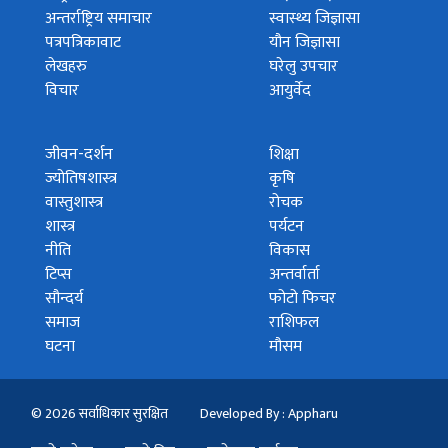
अन्तर्राष्ट्रिय समाचार
स्वास्थ्य जिज्ञासा
पत्रपत्रिकावाट
यौन जिज्ञासा
लेखहरु
घरेलु उपचार
विचार
आयुर्वेद
जीवन-दर्शन
शिक्षा
ज्योतिषशास्त्र
कृषि
वास्तुशास्त्र
रोचक
शास्त्र
पर्यटन
नीति
विकास
टिप्स
अन्तर्वार्ता
सौन्दर्य
फोटो फिचर
समाज
राशिफल
घटना
मौसम
© 2026 सर्वाधिकार सुरक्षित
Developed By : Appharu