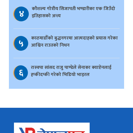
काैशल्य गोत्रीय सिजापती भण्डारीका एक जिउँदो
४
इतिहासको अन्त्य
काठमाडौँको बुद्धनगरमा आत्मदाहको प्रयास गरेका
५
आश्विन राउतको निधन
रास्वपा सांसद राजु पाण्डेले सेनाका क्याप्टेनलाई
६
हप्कीदप्की गरेको भिडियो भाइरल