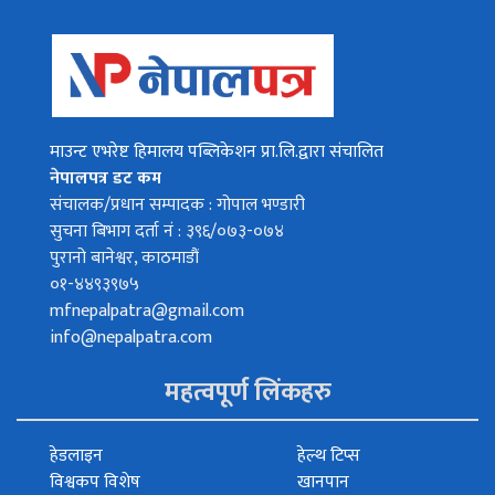
माउन्ट एभरेष्ट हिमालय पब्लिकेशन प्रा.लि.द्वारा संचालित
नेपालपत्र डट कम
संचालक/प्रधान सम्पादक : गोपाल भण्डारी
सुचना बिभाग दर्ता नं : ३९६/०७३-०७४
पुरानो बानेश्वर, काठमाडौं
०१-४४९३९७५
mfnepalpatra@gmail.com
info@nepalpatra.com
महत्वपूर्ण लिंकहरु
हेडलाइन
हेल्थ टिप्स
विश्वकप विशेष
खानपान