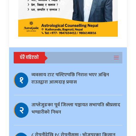
धेरै पढिएको
व्यवसाय टाट पल्टिएपछि निराश भएर अश्विन
१
राउतद्वारा आत्मदाह प्रयास
ताप्लेजुङका पूर्व जिल्ला पञ्चायत सभापति श्रीप्रसाद
२
भण्डारीको निधन
८ रोपनीदेखि १८ रोपनीसम्म : भोजपुरका किसान