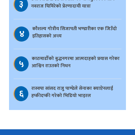
३
नवराज घिमिरेको प्रेरणादायी यात्रा
काैशल्य गोत्रीय सिजापती भण्डारीका एक जिउँदो
४
इतिहासको अन्त्य
काठमाडौँको बुद्धनगरमा आत्मदाहको प्रयास गरेका
५
आश्विन राउतको निधन
रास्वपा सांसद राजु पाण्डेले सेनाका क्याप्टेनलाई
६
हप्कीदप्की गरेको भिडियो भाइरल