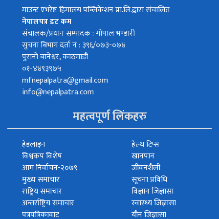
माउन्ट एभरेष्ट हिमालय पब्लिकेशन प्रा.लि.द्वारा संचालित
नेपालपत्र डट कम
संचालक/प्रधान सम्पादक : गोपाल भण्डारी
सुचना बिभाग दर्ता नं : ३९६/०७३-०७४
पुरानो बानेश्वर, काठमाडौं
०१-४४९३९७५
mfnepalpatra@gmail.com
info@nepalpatra.com
महत्वपूर्ण लिंकहरु
हेडलाइन
हेल्थ टिप्स
विश्वकप विशेष
खानपान
आम निर्वाचन-२०७९
जीवनशैली
मुख्य समाचार
सूचना प्रविधि
राष्ट्रिय समाचार
विज्ञान जिज्ञासा
अन्तर्राष्ट्रिय समाचार
स्वास्थ्य जिज्ञासा
पत्रपत्रिकावाट
यौन जिज्ञासा