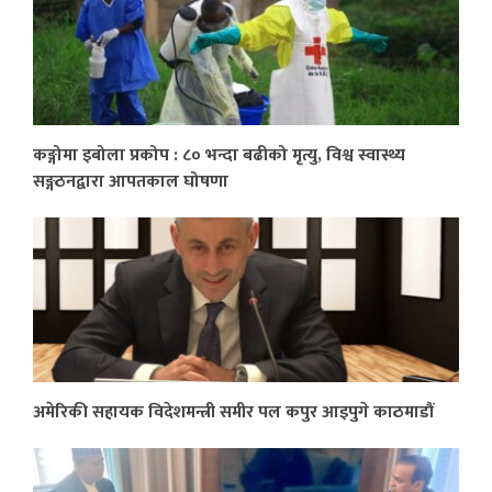
कङ्गोमा इबोला प्रकोप : ८० भन्दा बढीको मृत्यु, विश्व स्वास्थ्य
सङ्गठनद्वारा आपतकाल घोषणा
अमेरिकी सहायक विदेशमन्त्री समीर पल कपुर आइपुगे काठमाडौं