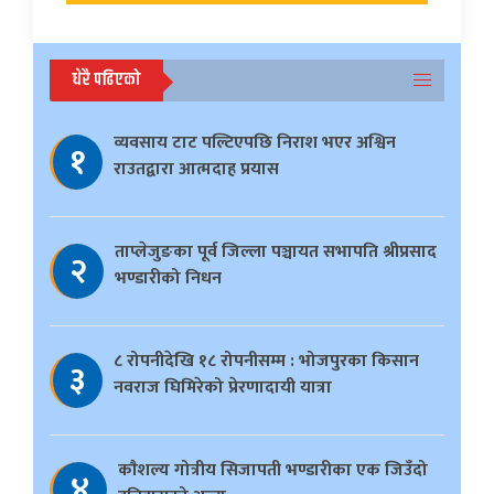
धेरै पढिएको
व्यवसाय टाट पल्टिएपछि निराश भएर अश्विन
१
राउतद्वारा आत्मदाह प्रयास
ताप्लेजुङका पूर्व जिल्ला पञ्चायत सभापति श्रीप्रसाद
२
भण्डारीको निधन
८ रोपनीदेखि १८ रोपनीसम्म : भोजपुरका किसान
३
नवराज घिमिरेको प्रेरणादायी यात्रा
काैशल्य गोत्रीय सिजापती भण्डारीका एक जिउँदो
४