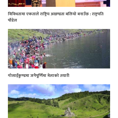
विविधतामा एकताले राष्ट्रिय अखण्डता बलियो बनाउँछ : राष्ट्रपति
पौडेल
गोसाइँकुण्डमा जनैपूर्णिमा मेलाको तयारी