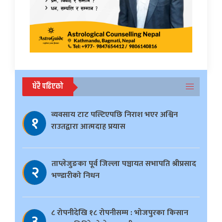
धेरै पढिएको
व्यवसाय टाट पल्टिएपछि निराश भएर अश्विन
१
राउतद्वारा आत्मदाह प्रयास
ताप्लेजुङका पूर्व जिल्ला पञ्चायत सभापति श्रीप्रसाद
२
भण्डारीको निधन
८ रोपनीदेखि १८ रोपनीसम्म : भोजपुरका किसान
३