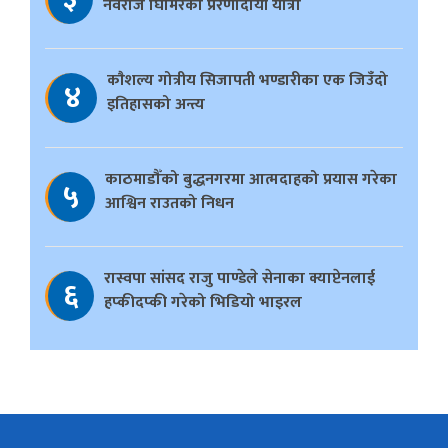
नवराज घिमिरेको प्रेरणादायी यात्रा
काैशल्य गोत्रीय सिजापती भण्डारीका एक जिउँदो
४
इतिहासको अन्त्य
काठमाडौँको बुद्धनगरमा आत्मदाहको प्रयास गरेका
५
आश्विन राउतको निधन
रास्वपा सांसद राजु पाण्डेले सेनाका क्याप्टेनलाई
६
हप्कीदप्की गरेको भिडियो भाइरल