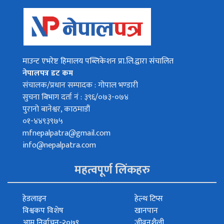
माउन्ट एभरेष्ट हिमालय पब्लिकेशन प्रा.लि.द्वारा संचालित
नेपालपत्र डट कम
संचालक/प्रधान सम्पादक : गोपाल भण्डारी
सुचना बिभाग दर्ता नं : ३९६/०७३-०७४
पुरानो बानेश्वर, काठमाडौं
०१-४४९३९७५
mfnepalpatra@gmail.com
info@nepalpatra.com
महत्वपूर्ण लिंकहरु
हेडलाइन
हेल्थ टिप्स
विश्वकप विशेष
खानपान
आम निर्वाचन-२०७९
जीवनशैली