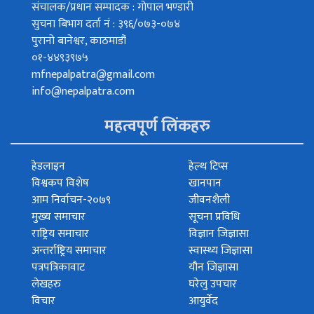
संचालक/प्रधान सम्पादक : गोपाल भण्डारी
सुचना बिभाग दर्ता नं : ३९६/०७३-०७४
पुरानो बानेश्वर, काठमाडौं
०१-४४९३९७५
mfnepalpatra@gmail.com
info@nepalpatra.com
महत्वपूर्ण लिंकहरु
हेडलाइन
हेल्थ टिप्स
विश्वकप विशेष
खानपान
आम निर्वाचन-२०७९
जीवनशैली
मुख्य समाचार
सूचना प्रविधि
राष्ट्रिय समाचार
विज्ञान जिज्ञासा
अन्तर्राष्ट्रिय समाचार
स्वास्थ्य जिज्ञासा
पत्रपत्रिकावाट
यौन जिज्ञासा
लेखहरु
घरेलु उपचार
विचार
आयुर्वेद