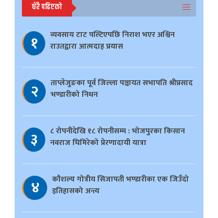
धेरै पढिएको
व्यवसाय टाट पल्टिएपछि निराश भएर अश्विन
१
राउतद्वारा आत्मदाह प्रयास
ताप्लेजुङका पूर्व जिल्ला पञ्चायत सभापति श्रीप्रसाद
२
भण्डारीको निधन
८ रोपनीदेखि १८ रोपनीसम्म : भोजपुरका किसान
३
नवराज घिमिरेको प्रेरणादायी यात्रा
काैशल्य गोत्रीय सिजापती भण्डारीका एक जिउँदो
४
इतिहासको अन्त्य