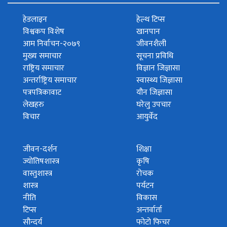
हेडलाइन
हेल्थ टिप्स
विश्वकप विशेष
खानपान
आम निर्वाचन-२०७९
जीवनशैली
मुख्य समाचार
सूचना प्रविधि
राष्ट्रिय समाचार
विज्ञान जिज्ञासा
अन्तर्राष्ट्रिय समाचार
स्वास्थ्य जिज्ञासा
पत्रपत्रिकावाट
यौन जिज्ञासा
लेखहरु
घरेलु उपचार
विचार
आयुर्वेद
जीवन-दर्शन
शिक्षा
ज्योतिषशास्त्र
कृषि
वास्तुशास्त्र
रोचक
शास्त्र
पर्यटन
नीति
विकास
टिप्स
अन्तर्वार्ता
सौन्दर्य
फोटो फिचर