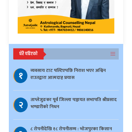
धेरै पढिएको
व्यवसाय टाट पल्टिएपछि निराश भएर अश्विन
१
राउतद्वारा आत्मदाह प्रयास
ताप्लेजुङका पूर्व जिल्ला पञ्चायत सभापति श्रीप्रसाद
२
भण्डारीको निधन
८ रोपनीदेखि १८ रोपनीसम्म : भोजपुरका किसान