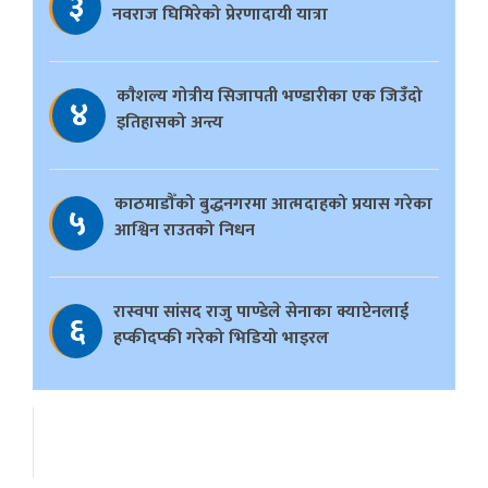
३
नवराज घिमिरेको प्रेरणादायी यात्रा
काैशल्य गोत्रीय सिजापती भण्डारीका एक जिउँदो
४
इतिहासको अन्त्य
काठमाडौँको बुद्धनगरमा आत्मदाहको प्रयास गरेका
५
आश्विन राउतको निधन
रास्वपा सांसद राजु पाण्डेले सेनाका क्याप्टेनलाई
६
हप्कीदप्की गरेको भिडियो भाइरल