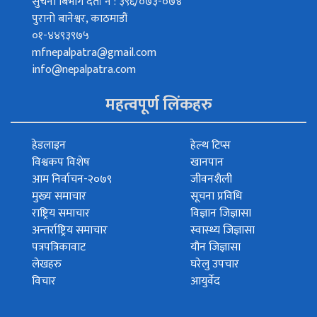
सुचना बिभाग दर्ता नं : ३९६/०७३-०७४
पुरानो बानेश्वर, काठमाडौं
०१-४४९३९७५
mfnepalpatra@gmail.com
info@nepalpatra.com
महत्वपूर्ण लिंकहरु
हेडलाइन
हेल्थ टिप्स
विश्वकप विशेष
खानपान
आम निर्वाचन-२०७९
जीवनशैली
मुख्य समाचार
सूचना प्रविधि
राष्ट्रिय समाचार
विज्ञान जिज्ञासा
अन्तर्राष्ट्रिय समाचार
स्वास्थ्य जिज्ञासा
पत्रपत्रिकावाट
यौन जिज्ञासा
लेखहरु
घरेलु उपचार
विचार
आयुर्वेद