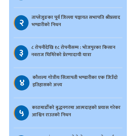
ताप्लेजुङका पूर्व जिल्ला पञ्चायत सभापति श्रीप्रसाद
२
भण्डारीको निधन
८ रोपनीदेखि १८ रोपनीसम्म : भोजपुरका किसान
३
नवराज घिमिरेको प्रेरणादायी यात्रा
काैशल्य गोत्रीय सिजापती भण्डारीका एक जिउँदो
४
इतिहासको अन्त्य
काठमाडौँको बुद्धनगरमा आत्मदाहको प्रयास गरेका
५
आश्विन राउतको निधन