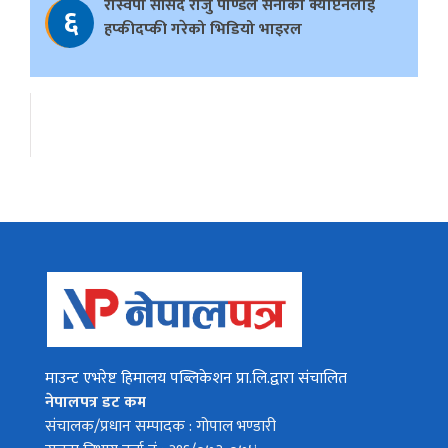
रास्वपा सांसद राजु पाण्डेले सेनाका क्याप्टेनलाई
६
हप्कीदप्की गरेको भिडियो भाइरल
माउन्ट एभरेष्ट हिमालय पब्लिकेशन प्रा.लि.द्वारा संचालित
नेपालपत्र डट कम
संचालक/प्रधान सम्पादक : गोपाल भण्डारी