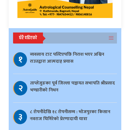
धेरै पढिएको
व्यवसाय टाट पल्टिएपछि निराश भएर अश्विन
१
राउतद्वारा आत्मदाह प्रयास
ताप्लेजुङका पूर्व जिल्ला पञ्चायत सभापति श्रीप्रसाद
२
भण्डारीको निधन
८ रोपनीदेखि १८ रोपनीसम्म : भोजपुरका किसान
३
नवराज घिमिरेको प्रेरणादायी यात्रा