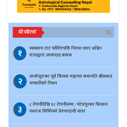
धेरै पढिएको
व्यवसाय टाट पल्टिएपछि निराश भएर अश्विन
१
राउतद्वारा आत्मदाह प्रयास
ताप्लेजुङका पूर्व जिल्ला पञ्चायत सभापति श्रीप्रसाद
२
भण्डारीको निधन
८ रोपनीदेखि १८ रोपनीसम्म : भोजपुरका किसान
३
नवराज घिमिरेको प्रेरणादायी यात्रा