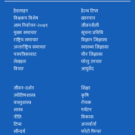
हेडलाइन
हेल्थ टिप्स
विश्वकप विशेष
खानपान
आम निर्वाचन-२०७९
जीवनशैली
मुख्य समाचार
सूचना प्रविधि
राष्ट्रिय समाचार
विज्ञान जिज्ञासा
अन्तर्राष्ट्रिय समाचार
स्वास्थ्य जिज्ञासा
पत्रपत्रिकावाट
यौन जिज्ञासा
लेखहरु
घरेलु उपचार
विचार
आयुर्वेद
जीवन-दर्शन
शिक्षा
ज्योतिषशास्त्र
कृषि
वास्तुशास्त्र
रोचक
शास्त्र
पर्यटन
नीति
विकास
टिप्स
अन्तर्वार्ता
सौन्दर्य
फोटो फिचर