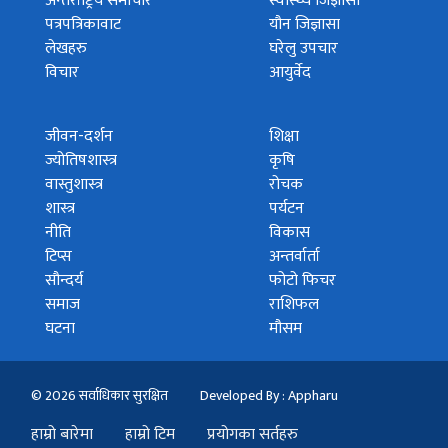
अन्तर्राष्ट्रिय समाचार
स्वास्थ्य जिज्ञासा
पत्रपत्रिकावाट
यौन जिज्ञासा
लेखहरु
घरेलु उपचार
विचार
आयुर्वेद
जीवन-दर्शन
शिक्षा
ज्योतिषशास्त्र
कृषि
वास्तुशास्त्र
रोचक
शास्त्र
पर्यटन
नीति
विकास
टिप्स
अन्तर्वार्ता
सौन्दर्य
फोटो फिचर
समाज
राशिफल
घटना
मौसम
© 2026 सर्वाधिकार सुरक्षित
Developed By : Appharu
हाम्रो बारेमा
हाम्रो टिम
प्रयोगका सर्तहरु