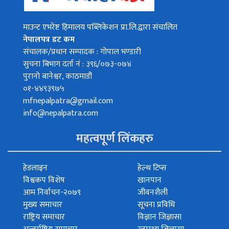
माउन्ट एभरेष्ट हिमालय पब्लिकेशन प्रा.लि.द्वारा संचालित
नेपालपत्र डट कम
संचालक/प्रधान सम्पादक : गोपाल भण्डारी
सुचना बिभाग दर्ता नं : ३९६/०७३-०७४
पुरानो बानेश्वर, काठमाडौं
०१-४४९३९७५
mfnepalpatra@gmail.com
info@nepalpatra.com
महत्वपूर्ण लिंकहरु
हेडलाइन
हेल्थ टिप्स
विश्वकप विशेष
खानपान
आम निर्वाचन-२०७९
जीवनशैली
मुख्य समाचार
सूचना प्रविधि
राष्ट्रिय समाचार
विज्ञान जिज्ञासा