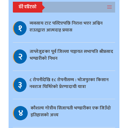
धेरै पढिएको
व्यवसाय टाट पल्टिएपछि निराश भएर अश्विन
१
राउतद्वारा आत्मदाह प्रयास
ताप्लेजुङका पूर्व जिल्ला पञ्चायत सभापति श्रीप्रसाद
२
भण्डारीको निधन
८ रोपनीदेखि १८ रोपनीसम्म : भोजपुरका किसान
३
नवराज घिमिरेको प्रेरणादायी यात्रा
काैशल्य गोत्रीय सिजापती भण्डारीका एक जिउँदो
४
इतिहासको अन्त्य