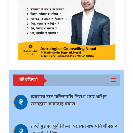
धेरै पढिएको
व्यवसाय टाट पल्टिएपछि निराश भएर अश्विन
१
राउतद्वारा आत्मदाह प्रयास
ताप्लेजुङका पूर्व जिल्ला पञ्चायत सभापति श्रीप्रसाद
२