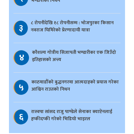
भण्डारीको निधन
८ रोपनीदेखि १८ रोपनीसम्म : भोजपुरका किसान
३
नवराज घिमिरेको प्रेरणादायी यात्रा
काैशल्य गोत्रीय सिजापती भण्डारीका एक जिउँदो
४
इतिहासको अन्त्य
काठमाडौँको बुद्धनगरमा आत्मदाहको प्रयास गरेका
५
आश्विन राउतको निधन
रास्वपा सांसद राजु पाण्डेले सेनाका क्याप्टेनलाई
६
हप्कीदप्की गरेको भिडियो भाइरल