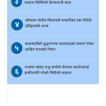
३
नवराज घिमिरेको प्रेरणादायी यात्रा
काैशल्य गोत्रीय सिजापती भण्डारीका एक जिउँदो
४
इतिहासको अन्त्य
काठमाडौँको बुद्धनगरमा आत्मदाहको प्रयास गरेका
५
आश्विन राउतको निधन
रास्वपा सांसद राजु पाण्डेले सेनाका क्याप्टेनलाई
६
हप्कीदप्की गरेको भिडियो भाइरल