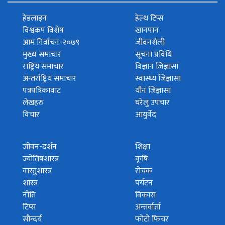
हेडलाइन
हेल्थ टिप्स
विश्वकप विशेष
खानपान
आम निर्वाचन-२०७९
जीवनशैली
मुख्य समाचार
सूचना प्रविधि
राष्ट्रिय समाचार
विज्ञान जिज्ञासा
अन्तर्राष्ट्रिय समाचार
स्वास्थ्य जिज्ञासा
पत्रपत्रिकावाट
यौन जिज्ञासा
लेखहरु
घरेलु उपचार
विचार
आयुर्वेद
जीवन-दर्शन
शिक्षा
ज्योतिषशास्त्र
कृषि
वास्तुशास्त्र
रोचक
शास्त्र
पर्यटन
नीति
विकास
टिप्स
अन्तर्वार्ता
सौन्दर्य
फोटो फिचर