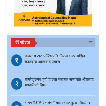
धेरै पढिएको
व्यवसाय टाट पल्टिएपछि निराश भएर अश्विन
१
राउतद्वारा आत्मदाह प्रयास
ताप्लेजुङका पूर्व जिल्ला पञ्चायत सभापति श्रीप्रसाद
२
भण्डारीको निधन
८ रोपनीदेखि १८ रोपनीसम्म : भोजपुरका किसान