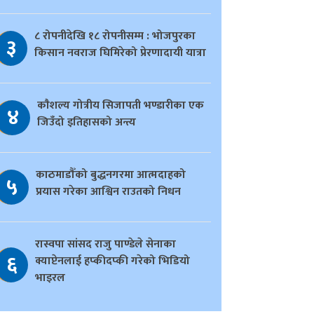
८ रोपनीदेखि १८ रोपनीसम्म : भोजपुरका
३
किसान नवराज घिमिरेको प्रेरणादायी यात्रा
काैशल्य गोत्रीय सिजापती भण्डारीका एक
४
जिउँदो इतिहासको अन्त्य
काठमाडौँको बुद्धनगरमा आत्मदाहको
५
प्रयास गरेका आश्विन राउतको निधन
रास्वपा सांसद राजु पाण्डेले सेनाका
६
क्याप्टेनलाई हप्कीदप्की गरेको भिडियो
भाइरल