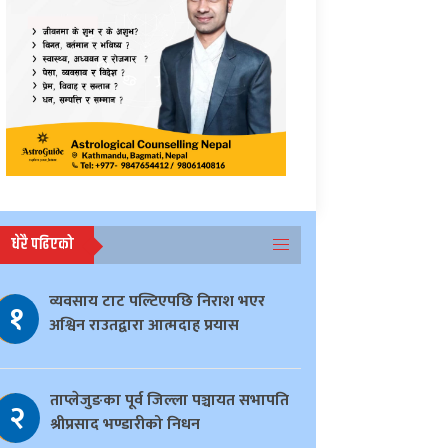
धेरै पढिएको
व्यवसाय टाट पल्टिएपछि निराश भएर
१
अश्विन राउतद्वारा आत्मदाह प्रयास
ताप्लेजुङका पूर्व जिल्ला पञ्चायत सभापति
२
श्रीप्रसाद भण्डारीको निधन